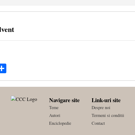
dvent
ok
ter
mail
Share
Navigare site
Link-uri site
Teme
Despre noi
Autori
Termeni si conditii
Enciclopedie
Contact