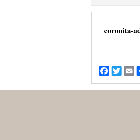
coronita-a
Facebo
Twit
E