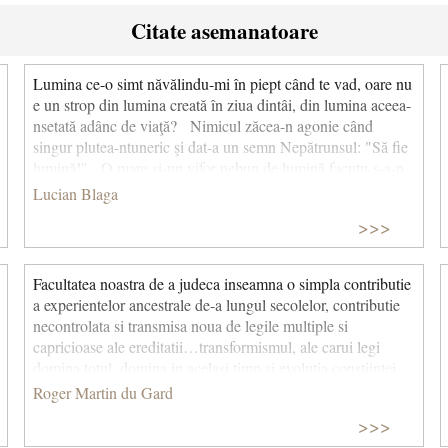
Citate asemanatoare
Lumina ce-o simt năvălindu-mi în piept când te vad, oare nu
e un strop din lumina creată în ziua dintâi, din lumina aceea-
nsetată adânc de viaţă? Nimicul zăcea-n agonie când
singur plutea-ntuneric şi dat-a un semn Nepătrunsul: "Să fie
lumină!" O mare şi-un vifor nebun de lumină facutu-s-a-n
clipa: o sete era de pacate, de-aventuri, de doruri, de patimi,
Lucian Blaga
o sete de lume şi soare. Dar unde-a pierit orbitoarea lumină
>>>
de-atunci - cine ştie? Lumina ce-o simt năvălindu-mi în
piept când te vad - minunato, e poate ca ultimul strop din
lumina creată în ziua dintâi. (Lumina)
Facultatea noastra de a judeca inseamna o simpla contributie
a experientelor ancestrale de-a lungul secolelor, contributie
necontrolata si transmisa noua de legile multiple si
capricioase ale ereditatii…transformismul, ale carui legi
domina totul, domina in acelasi timp si evolutia constiintei
umane.
Roger Martin du Gard
>>>