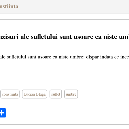
nstiinta
zisuri ale sufletului sunt usoare ca niste 
le sufletului sunt usoare ca niste umbre: dispar indata ce ince
constiinta
Lucian Blaga
suflet
umbre
ok
ter
mail
Share