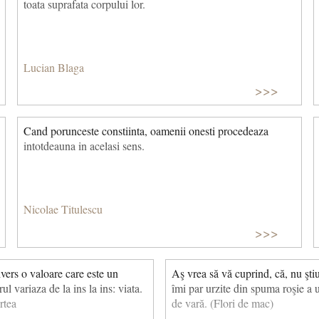
toata suprafata corpului lor.
Lucian Blaga
>>>
Cand porunceste constiinta, oamenii onesti procedeaza
intotdeauna in acelasi sens.
Nicolae Titulescu
>>>
vers o valoare care este un
Aş vrea să vă cuprind, că, nu ştiu
l variaza de la ins la ins: viata.
îmi par urzite din spuma roşie a 
rtea
de vară. (Flori de mac)