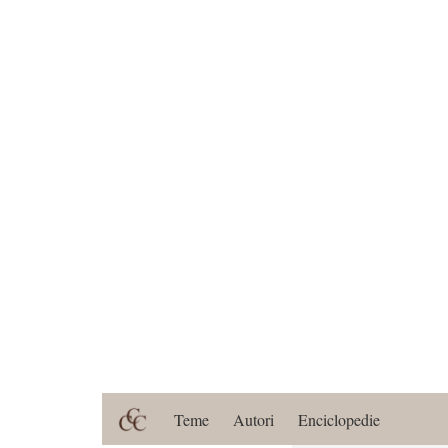
Teme
Autori
Enciclopedie