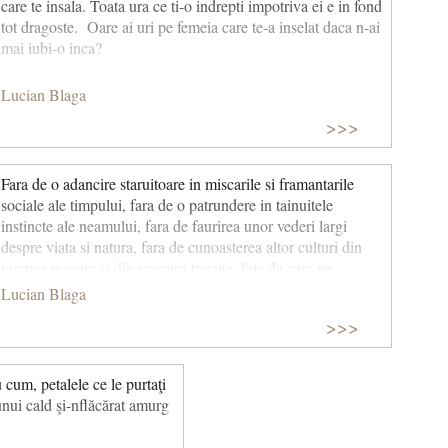
care te insala. Toata ura ce ti-o indrepti impotriva ei e in fond
tot dragoste. Oare ai uri pe femeia care te-a inselat daca n-ai
mai iubi-o inca?
Lucian Blaga
>>>
Fara de o adancire staruitoare in miscarile si framantarile
sociale ale timpului, fara de o patrundere in tainuitele
instincte ale neamului, fara de faurirea unor vederi largi
despre viata si natura, fara de cunoasterea altor culturi din
vremea noastra si din vremuri trecute, fata de care ne
afirmam si ne cristalizam propriul spirit etnic-cultural, cum
Lucian Blaga
isi inchipuie artistii sa dea lumii o opera de arta, in care sa se
>>>
concretizeze toate pornirile constiente si inconstiente ale
unui om? Operele de arta…sa fie expresia unor personalitati
care isi au constiinta cristalizata intr-o hotarata conceptie
 cum, petalele ce le purtaţi
despre fiinta si rostul existentei, personalitati bogate in viata
unui cald şi-nflăcărat amurg
launtrica, in intrebari, in indoieli, in aventuri si ganduri.