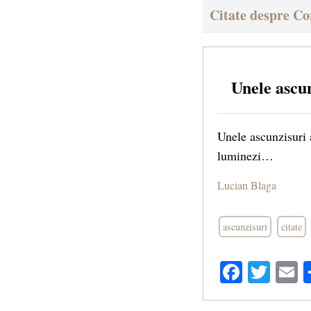
Citate despre Co
Unele ascun
Unele ascunzisuri a
luminezi…
Lucian Blaga
ascunzisuri
citate
Facebo
Twit
E