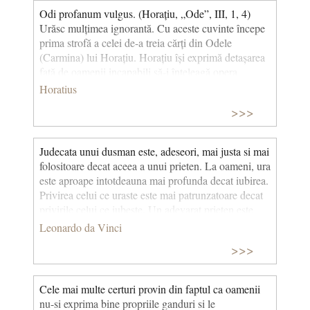
Odi profanum vulgus. (Horațiu, „Ode”, III, 1, 4)
Urăsc mulțimea ignorantă. Cu aceste cuvinte începe
prima strofă a celei de-a treia cărți din Odele
(Carmina) lui Horațiu. Horațiu își exprimă detașarea
față de oamenii incapabili să-i înțeleagă opera,
specificând că numai o elită va putea înțelege și
Horatius
aprecia ceea ce spune. Astfel, poetul dorea ca opera
>>>
sa să fie apreciată numai de cunoscători. Cuvintele
au căpătat un sens ironic, desemnând infatuarea
scriitorilor care cred că este înjositor pentru ei să fie
Judecata unui dusman este, adeseori, mai justa si mai
înțeleși de oricine. Ulterior, expresia a devenit un
folositoare decat aceea a unui prieten. La oameni, ura
proverb prin care se exprimă o superioritate
este aproape intotdeauna mai profunda decat iubirea.
disprețuitoare față de masa plebeiană, față de omul
Privirea celui ce uraste este mai patrunzatoare decat
din popor, considerat profan și ignorant și care nu
privirile celui ce iubeste. Un adevarat prieten este
reușește să aprecieze frumusețea poeziei. © CCC
unul si acelasi lucru cu tine insuti. Dar dusmanul tau
Leonardo da Vinci
nu-ti este asemenea tie. Si asta face puterea lui. Ura
>>>
lumineaza multe lucruri, care iubirii ii raman
ascunse.
Cele mai multe certuri provin din faptul ca oamenii
nu-si exprima bine propriile ganduri si le