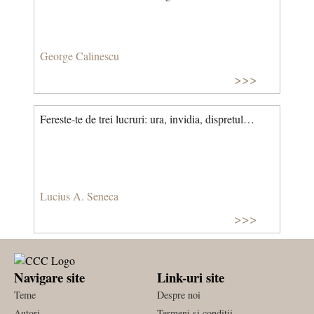
George Calinescu
>>>
Fereste-te de trei lucruri: ura, invidia, dispretul…
Lucius A. Seneca
>>>
Navigare site
Link-uri site
Teme
Despre noi
Autori
Termeni si conditii