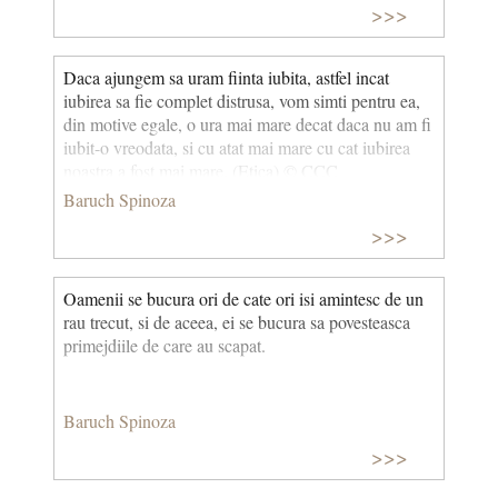
>>>
Daca ajungem sa uram fiinta iubita, astfel incat
iubirea sa fie complet distrusa, vom simti pentru ea,
din motive egale, o ura mai mare decat daca nu am fi
iubit-o vreodata, si cu atat mai mare cu cat iubirea
noastra a fost mai mare. (Etica) © CCC
Baruch Spinoza
>>>
Oamenii se bucura ori de cate ori isi amintesc de un
rau trecut, si de aceea, ei se bucura sa povesteasca
primejdiile de care au scapat.
Baruch Spinoza
>>>