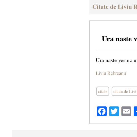
Citate de Liviu 
Ura naste 
Ura naste vesnic u
Liviu Rebreanu
citate
citate de Liv
Facebo
Twit
E