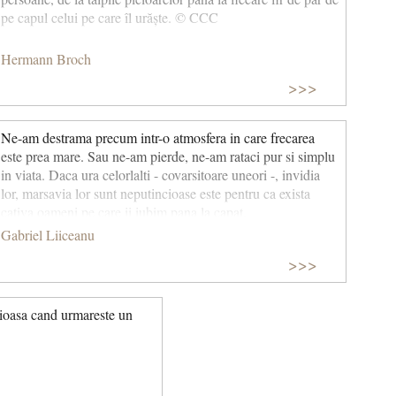
pe capul celui pe care îl urăște. © CCC
Hermann Broch
>>>
Ne-am destrama precum intr-o atmosfera in care frecarea
este prea mare. Sau ne-am pierde, ne-am rataci pur si simplu
in viata. Daca ura celorlalti - covarsitoare uneori -, invidia
lor, marsavia lor sunt neputincioase este pentru ca exista
cativa oameni pe care ii iubim pana la capat.
Gabriel Liiceanu
>>>
tioasa cand urmareste un