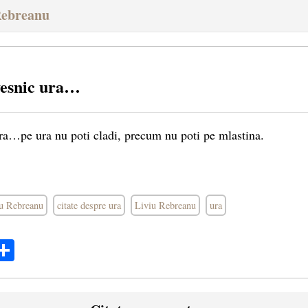
Rebreanu
vesnic ura…
ra…pe ura nu poti cladi, precum nu poti pe mlastina.
iu Rebreanu
citate despre ura
Liviu Rebreanu
ura
ok
ter
mail
Share