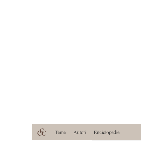
Teme
Autori
Enciclopedie