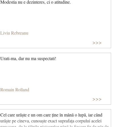
Modestia nu e dezinteres, ci o atitudine.
Liviu Rebreanu
>>>
Urati-ma, dar nu ma suspectati!
Romain Rolland
>>>
Cel care urăște e un om care ține în mână o lupă, iar când
urăște pe cineva, cunoaște exact suprafața corpului acelei
persoane, de la tălpile picioarelor până la fiecare fir de păr de