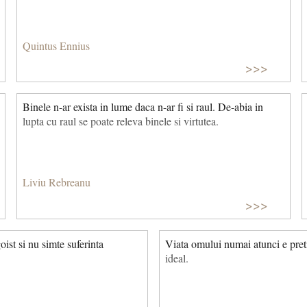
Quintus Ennius
>>>
Binele n-ar exista in lume daca n-ar fi si raul. De-abia in
lupta cu raul se poate releva binele si virtutea.
Liviu Rebreanu
>>>
ist si nu simte suferinta
Viata omului numai atunci e pre
ideal.