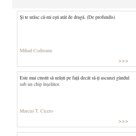
Şi te urăsc că-mi eşti atât de dragă. (De profundis)
Mihail Codreanu
>>>
Este mai cinstit să urăști pe față decât să-ți ascunzi gândul
sub un chip înșelător.
Marcus T. Cicero
>>>