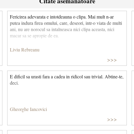
Citate asemanatoare
Fericirea adevarata e intotdeauna o clipa. Mai mult n-ar
putea indura firea omului, care, deseori, intr-o viata de multi
ani, nu are norocul sa intalneasca nici clipa aceasta, nici
macar sa se apropie de ea.
Liviu Rebreanu
>>>
E dificil sa urasti fara a cadea in ridicol sau trivial. Abtine-te,
deci.
Gheorghe Iancovici
>>>