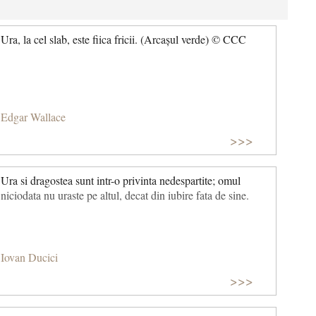
Ura, la cel slab, este fiica fricii. (Arcașul verde) © CCC
Edgar Wallace
>>>
Ura si dragostea sunt intr-o privinta nedespartite; omul
niciodata nu uraste pe altul, decat din iubire fata de sine.
Iovan Ducici
>>>