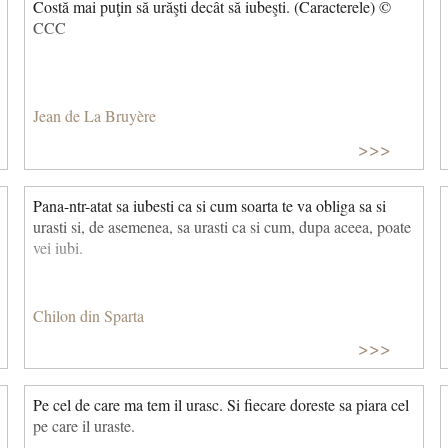
Costă mai puţin să urăşti decât să iubeşti. (Caracterele) ©
CCC
Jean de La Bruyère
>>>
Pana-ntr-atat sa iubesti ca si cum soarta te va obliga sa si
urasti si, de asemenea, sa urasti ca si cum, dupa aceea, poate
vei iubi.
Chilon din Sparta
>>>
Pe cel de care ma tem il urasc. Si fiecare doreste sa piara cel
pe care il uraste.