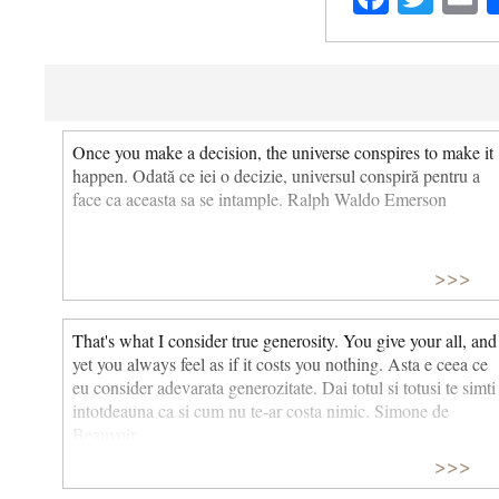
Once you make a decision, the universe conspires to make it
happen. Odată ce iei o decizie, universul conspiră pentru a
face ca aceasta sa se intample. Ralph Waldo Emerson
>>>
That's what I consider true generosity. You give your all, and
yet you always feel as if it costs you nothing. Asta e ceea ce
eu consider adevarata generozitate. Dai totul si totusi te simti
intotdeauna ca si cum nu te-ar costa nimic. Simone de
Beauvoir
>>>