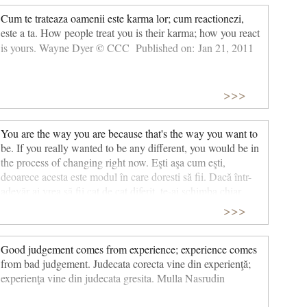
Cum te trateaza oamenii este karma lor; cum reactionezi,
este a ta. How people treat you is their karma; how you react
©
is yours. Wayne Dyer
CCC Published on: Jan 21, 2011
>>>
You are the way you are because that's the way you want to
be. If you really wanted to be any different, you would be in
the process of changing right now. Eşti aşa cum eşti,
deoarece acesta este modul în care doresti să fii. Dacă într-
adevăr ai vrea să fii cat de cat diferit, te-ai schimba chiar
acum. Fred Smith
>>>
Good judgement comes from experience; experience comes
from bad judgement. Judecata corecta vine din experienţă;
experienţa vine din judecata gresita. Mulla Nasrudin