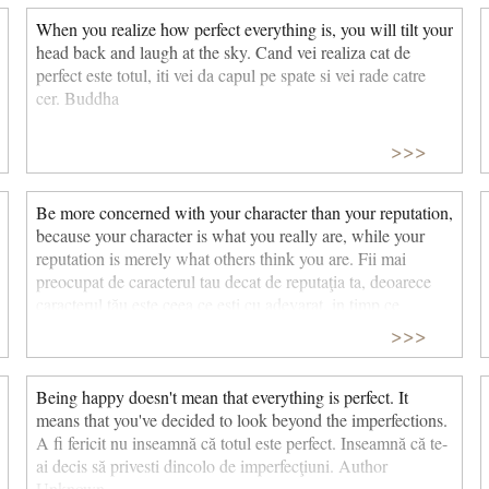
When you realize how perfect everything is, you will tilt your
head back and laugh at the sky. Cand vei realiza cat de
perfect este totul, iti vei da capul pe spate si vei rade catre
cer. Buddha
>>>
Be more concerned with your character than your reputation,
because your character is what you really are, while your
reputation is merely what others think you are. Fii mai
preocupat de caracterul tau decat de reputaţia ta, deoarece
caracterul tău este ceea ce esti cu adevarat, in timp ce
reputatia ta este doar ceea ce altii cred că eşti. John Wooden
>>>
Being happy doesn't mean that everything is perfect. It
means that you've decided to look beyond the imperfections.
A fi fericit nu inseamnă că totul este perfect. Inseamnă că te-
ai decis să privesti dincolo de imperfecţiuni. Author
Unknown