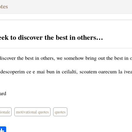
tes
ek to discover the best in others…
scover the best in others, we somehow bring out the best in o
descoperim ce e mai bun in ceilalti, scoatem oarecum la ivea
ard
tionale
motivational quotes
quotes
ok
ter
mail
Share