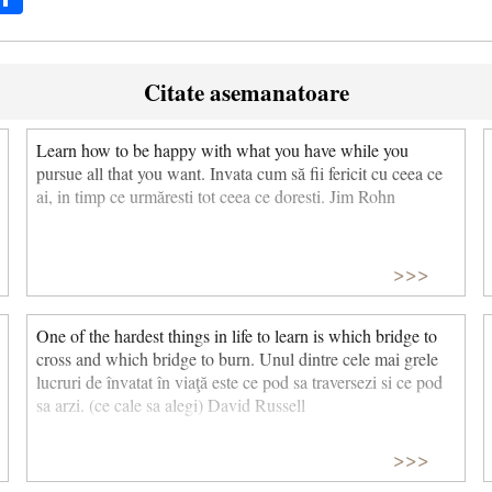
Citate asemanatoare
Learn how to be happy with what you have while you
pursue all that you want. Invata cum să fii fericit cu ceea ce
ai, in timp ce urmăresti tot ceea ce doresti. Jim Rohn
>>>
One of the hardest things in life to learn is which bridge to
cross and which bridge to burn. Unul dintre cele mai grele
lucruri de învatat în viaţă este ce pod sa traversezi si ce pod
sa arzi. (ce cale sa alegi) David Russell
>>>