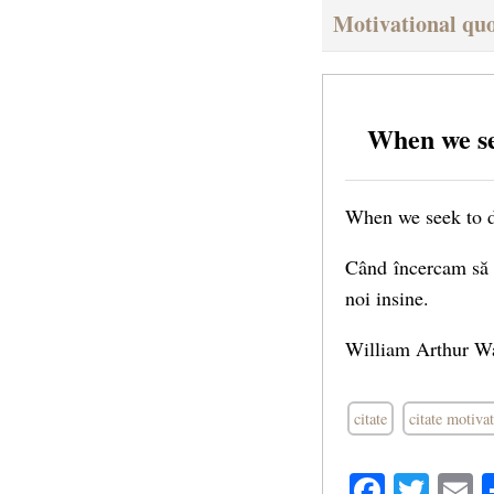
Motivational quo
When we se
When we seek to di
Când încercam să 
noi insine.
William Arthur W
citate
citate motiva
Facebo
Twit
E