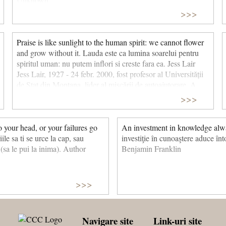
>>>
Praise is like sunlight to the human spirit: we cannot flower
and grow without it. Lauda este ca lumina soarelui pentru
spiritul uman: nu putem inflori si creste fara ea. Jess Lair
Jess Lair, 1927 - 24 febr. 2000, fost profesor al Universității
de Stat din Montana, lider al mișcării de autoajutorare. A
scris o carte bestseller considerată precursorul mișcării de
>>>
autoajutorare, I ain't much baby, but I'm all I've got. © CCC
o your head, or your failures go
An investment in knowledge alway
ile sa ti se urce la cap, sau
investiţie în cunoaştere aduce în
 (sa le pui la inima). Author
Benjamin Franklin
>>>
Navigare site
Link-uri site