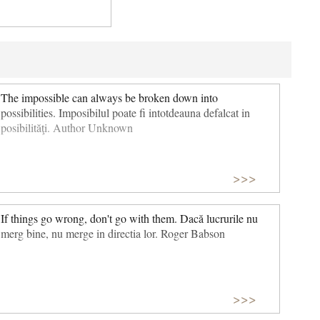
The impossible can always be broken down into
possibilities. Imposibilul poate fi intotdeauna defalcat in
posibilităţi. Author Unknown
>>>
If things go wrong, don't go with them. Dacă lucrurile nu
merg bine, nu merge in directia lor. Roger Babson
>>>