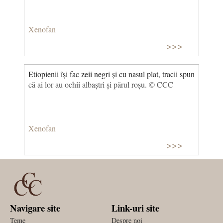
Xenofan
>>>
Etiopienii își fac zeii negri și cu nasul plat, tracii spun
că ai lor au ochii albaștri și părul roșu. © CCC
Xenofan
>>>
Navigare site
Link-uri site
Teme
Despre noi