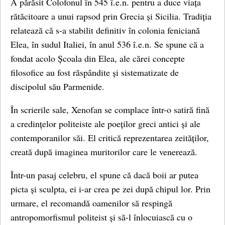
A părăsit Colofonul în 545 î.e.n. pentru a duce viața
rătăcitoare a unui rapsod prin Grecia și Sicilia. Tradiția
relatează că s-a stabilit definitiv în colonia feniciană
Elea, în sudul Italiei, în anul 536 î.e.n. Se spune că a
fondat acolo Școala din Elea, ale cărei concepte
filosofice au fost răspândite și sistematizate de
discipolul său Parmenide.
În scrierile sale, Xenofan se complace într-o satiră fină
a credințelor politeiste ale poeților greci antici și ale
contemporanilor săi. El critică reprezentarea zeităților,
creată după imaginea muritorilor care le venerează.
Într-un pasaj celebru, el spune că dacă boii ar putea
picta și sculpta, ei i-ar crea pe zei după chipul lor. Prin
urmare, el recomandă oamenilor să respingă
antropomorfismul politeist și să-l înlocuiască cu o