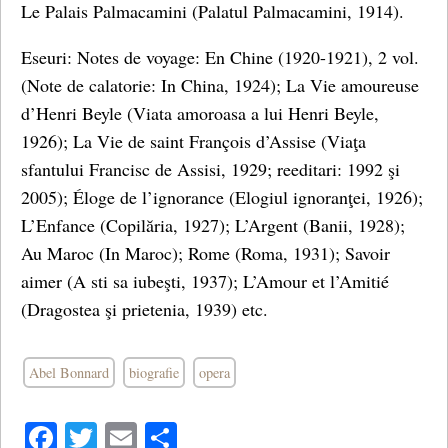
Le Palais Palmacamini (Palatul Palmacamini, 1914).
Eseuri: Notes de voyage: En Chine (1920-1921), 2 vol.
(Note de calatorie: In China, 1924); La Vie amoureuse
d’Henri Beyle (Viata amoroasa a lui Henri Beyle,
1926); La Vie de saint François d’Assise (Viaţa
sfantului Francisc de Assisi, 1929; reeditari: 1992 şi
2005); Éloge de l’ignorance (Elogiul ignoranţei, 1926);
L’Enfance (Copilăria, 1927); L’Argent (Banii, 1928);
Au Maroc (In Maroc); Rome (Roma, 1931); Savoir
aimer (A sti sa iubeşti, 1937); L’Amour et l’Amitié
(Dragostea şi prietenia, 1939) etc.
Abel Bonnard
biografie
opera
Facebook
Twitter
Email
Share