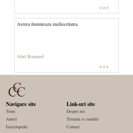
>>>
Averea ilumineaza mediocritatea.
Abel Bonnard
>>>
Navigare site
Link-uri site
Teme
Despre noi
Autori
Termeni si conditii
Enciclopedie
Contact