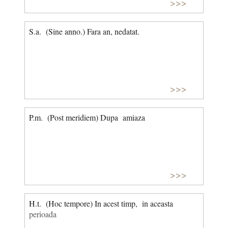
>>>
S.a. (Sine anno.) Fara an, nedatat.
>>>
P.m. (Post meridiem) Dupa amiaza
>>>
H.t. (Hoc tempore) In acest timp, in aceasta
perioada