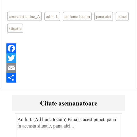
abrevieri latine_A
ad h. l.
ad hunc locum
pana aici
punct
situatie
Facebook
Twitter
Email
Share
Citate asemanatoare
Ad h. l. (Ad hunc locum) Pana la acest punct, pana
in aceasta situatie, pana aici...