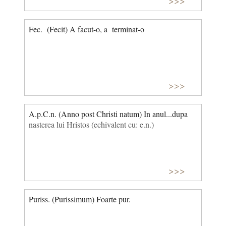
>>>
Fec. (Fecit) A facut-o, a terminat-o
>>>
A.p.C.n. (Anno post Christi natum) In anul...dupa
nasterea lui Hristos (echiva­lent cu: e.n.)
>>>
Puriss. (Purissimum) Foarte pur.