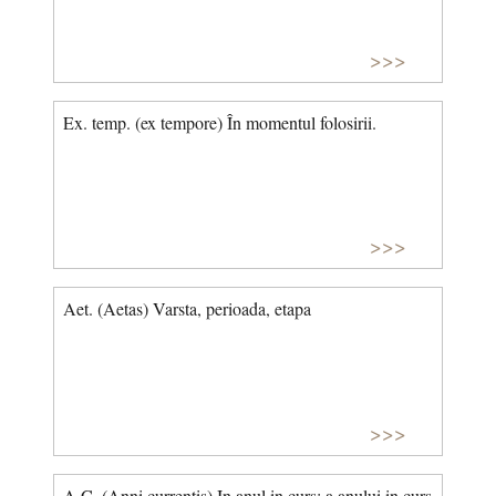
>>>
Ex. temp. (ex tempore) În momentul folosirii.
>>>
Aet. (Aetas) Varsta, perioada, etapa
>>>
A.C. (Anni currentis) In anul in curs; a anului in curs