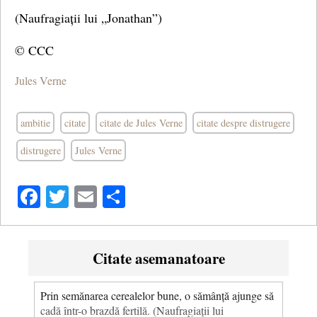
(Naufragiații lui „Jonathan”)
© CCC
Jules Verne
ambitie
citate
citate de Jules Verne
citate despre distrugere
distrugere
Jules Verne
Facebook
Twitter
Email
Share
Citate asemanatoare
Prin semănarea cerealelor bune, o sămânță ajunge să
cadă într-o brazdă fertilă. (Naufragiații lui