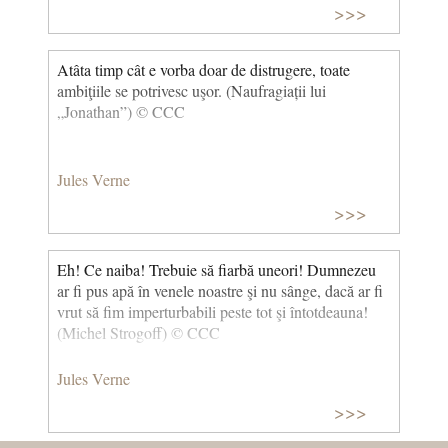
>>>
Atâta timp cât e vorba doar de distrugere, toate
ambiţiile se potrivesc uşor. (Naufragiații lui
„Jonathan”) © CCC
Jules Verne
>>>
Eh! Ce naiba! Trebuie să fiarbă uneori! Dumnezeu
ar fi pus apă în venele noastre şi nu sânge, dacă ar fi
vrut să fim imperturbabili peste tot şi întotdeauna!
(Michel Strogoff) © CCC
Jules Verne
>>>