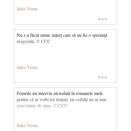
Jules Verne
>>>
Nu s-a făcut nimic măreţ care să nu fie o speranţă
exagerată. © CCC
Jules Verne
>>>
Femeile nu intervin niciodată în romanele mele
pentru că ar vorbi tot timpul, iar ceilalţi nu ar mai
avea nimic de spus. © CCC
Jules Verne