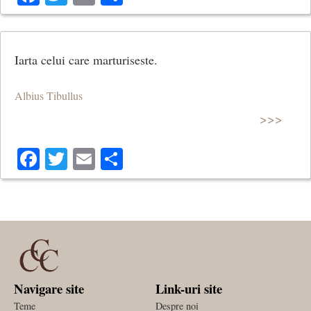
Iarta celui care marturiseste.
Albius Tibullus
>>>
Facebook
Twitter
Email
Share
Navigare site
Link-uri site
Teme
Despre noi