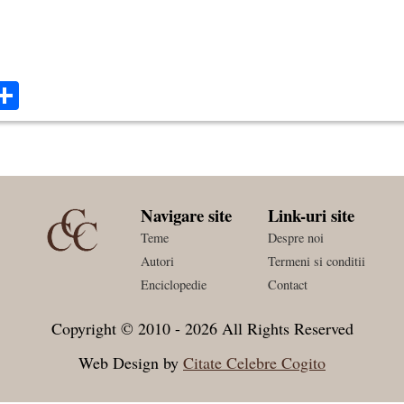
ok
ter
mail
Share
Navigare site
Link-uri site
Teme
Despre noi
Autori
Termeni si conditii
Enciclopedie
Contact
Copyright © 2010 - 2026 All Rights Reserved
Web Design by
Citate Celebre Cogito