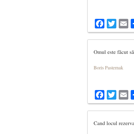
Facebo
Twit
E
Omul este făcut să 
Boris Pasternak
Facebo
Twit
E
Cand locul rezerva