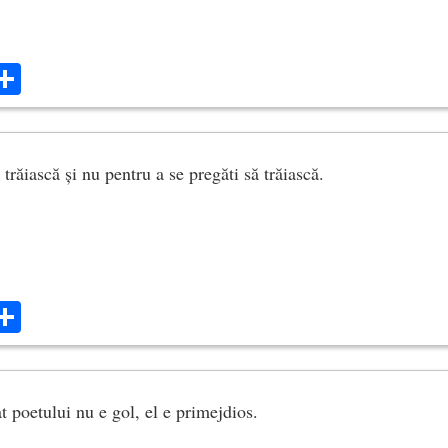
ok
ter
mail
Share
trăiască și nu pentru a se pregăti să trăiască.
ok
ter
mail
Share
t poetului nu e gol, el e primejdios.