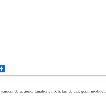
ok
ter
mail
Share
 oameni de acțiune, fanatici cu ochelari de cal, genii mediocr