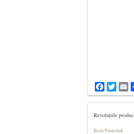
Facebo
Twit
E
Revoluțiile produc
Boris Pasternak