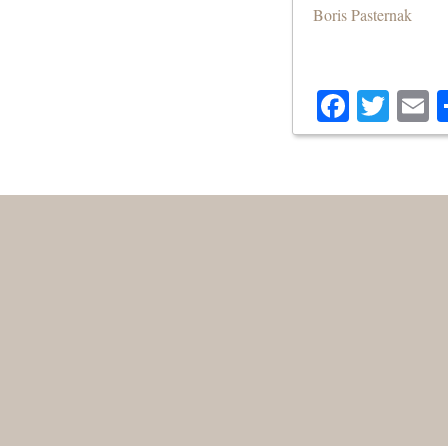
Boris Pasternak
Facebo
Twit
E