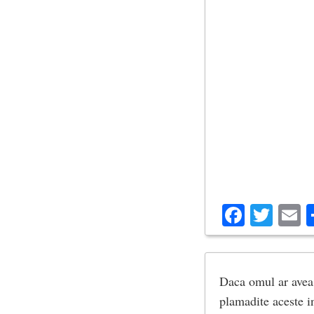
Facebo
Twit
E
Daca omul ar avea i
plamadite aceste i