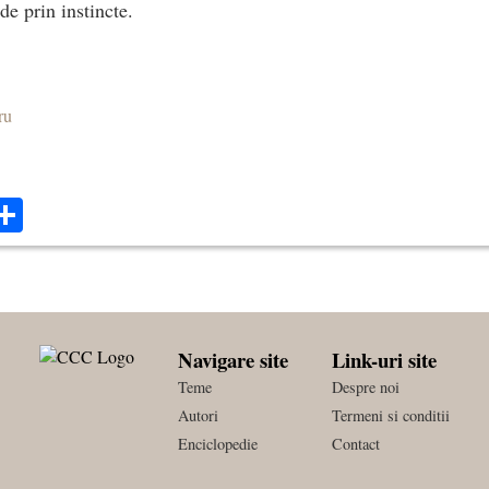
de prin instincte.
ru
ok
ter
mail
Share
Navigare site
Link-uri site
Teme
Despre noi
Autori
Termeni si conditii
Enciclopedie
Contact