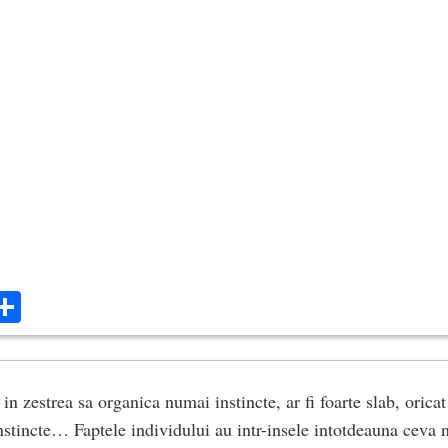
ok
ter
mail
Share
n zestrea sa organica numai instincte, ar fi foarte slab, oricat 
nstincte… Faptele individului au intr-insele intotdeauna ceva 