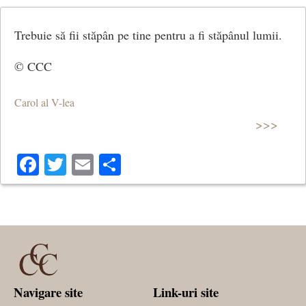
Trebuie să fii stăpân pe tine pentru a fi stăpânul lumii.
© CCC
Carol al V-lea
>>>
Facebook
Twitter
Email
Share
Navigare site
Link-uri site