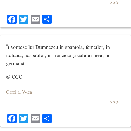
>>>
Facebook
Twitter
Email
Share
Îi vorbesc lui Dumnezeu în spaniolă, femeilor, în
italiană, bărbaților, în franceză și calului meu, în
germană.
© CCC
Carol al V-lea
>>>
Facebook
Twitter
Email
Share