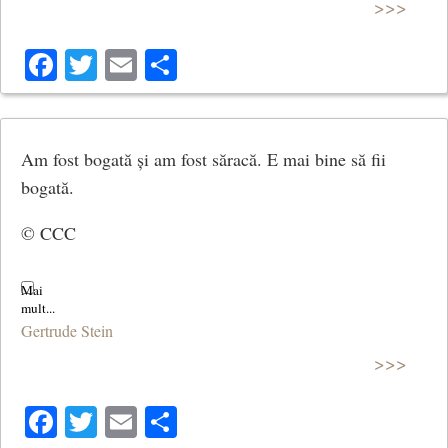
>>>
Facebook
Twitter
Email
Share
Am fost bogată și am fost săracă. E mai bine să fii
bogată.
© CCC
Gertrude Stein
>>>
Facebook
Twitter
Email
Share