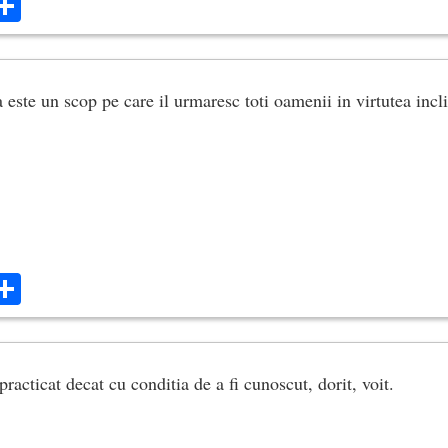
ok
ter
mail
Share
 este un scop pe care il urmaresc toti oamenii in virtutea inclin
ok
ter
mail
Share
practicat decat cu conditia de a fi cunoscut, dorit, voit.