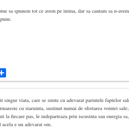
bine sa spunem tot ce avem pe inima, dar sa cautam sa n-avem
spune.
ok
ter
mail
Share
t singur viata, care se simte cu adevarat parintele faptelor sal
urmareste cu staruinta, sustinut numai de sfortarea vointei sale
i la fiecare pas, le indeparteaza prin iscusinta sau energia sa
 acela e un adevarat om.