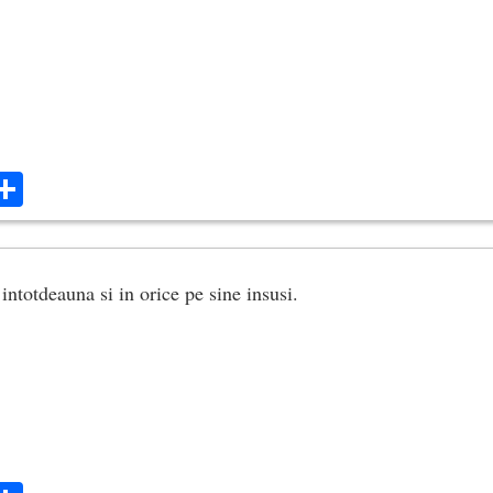
ok
ter
mail
Share
intotdeauna si in orice pe sine insusi.