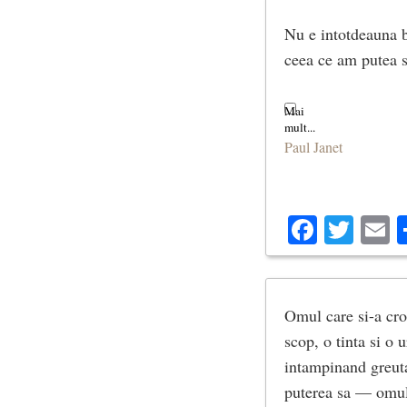
Nu e intotdeauna 
ceea ce am putea 
Paul Janet
Facebo
Twit
E
Omul care si-a croi
scop, o tinta si o 
intampinand greutat
puterea sa — omul