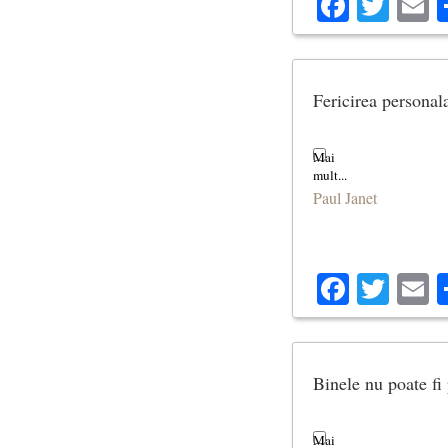
Facebo
Twit
E
Fericirea personala
Paul Janet
Facebo
Twit
E
Binele nu poate fi 