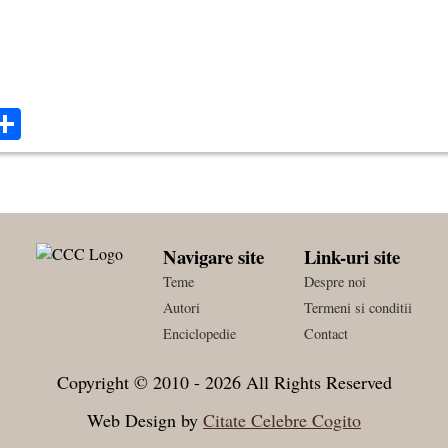
ok
ter
mail
Share
Navigare site
Link-uri site
Teme
Despre noi
Autori
Termeni si conditii
Enciclopedie
Contact
Copyright © 2010 - 2026 All Rights Reserved
Web Design by
Citate Celebre Cogito