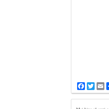
Facebo
Twit
E
Mai bine să auzi o 