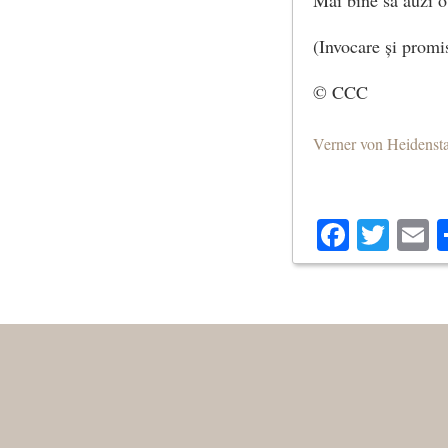
(Invocare și promi
© CCC
Verner von Heidenst
Facebo
Twit
E