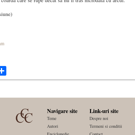
siune)
am
ok
ter
mail
Share
Navigare site
Link-uri site
Teme
Despre noi
Autori
Termeni si conditii
Enciclopedie
Contact