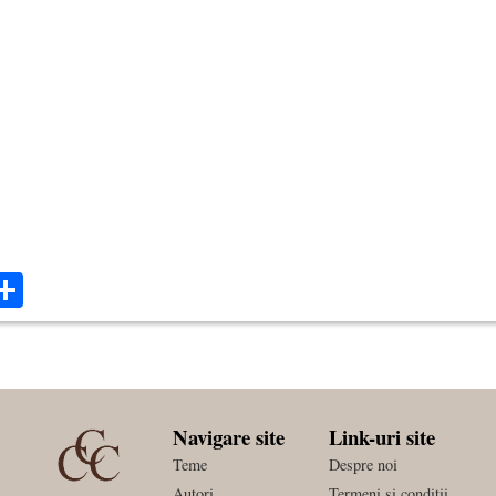
ok
ter
mail
Share
Navigare site
Link-uri site
Teme
Despre noi
Autori
Termeni si conditii