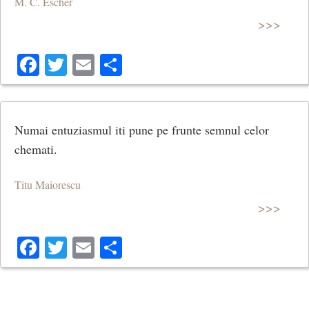
M. C. Escher
>>>
Facebook
Twitter
Email
Share
Numai entuziasmul iti pune pe frunte semnul celor
chemati.
Titu Maiorescu
>>>
Facebook
Twitter
Email
Share