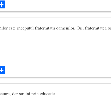
ok
ter
mail
Share
nilor este inceputul fraternitatii oamenilor. Ori, fraternitatea 
ok
ter
mail
Share
atura, dar straini prin educatie.