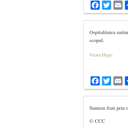
Facebo
Twit
E
Ospitalitatea natiu
scopul.
Victor Hugo
Facebo
Twit
E
Suntem frati prin n
© CCC