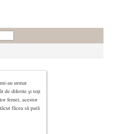
, mi-au urmat
 de diferite și toți
stor femei, acestor
 tăcut făcea să pară