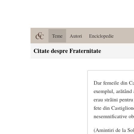
Teme
Autori
Enciclopedie
Citate despre Fraternitate
Dar femeile din Cas
exemplul, arătând a
erau străini pentru 
fete din Castiglion
nesemnificative obo
(Amintiri de la So