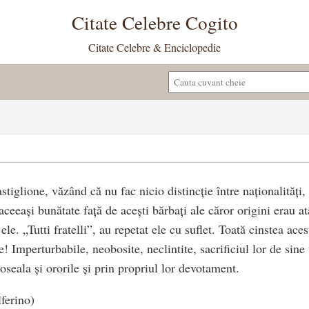
Citate Celebre Cogito
Citate Celebre & Enciclopedie
tiglione, văzând că nu fac nicio distincție între naționalități
ceeași bunătate față de acești bărbați ale căror origini erau atât
ele. „Tutti fratelli”, au repetat ele cu suflet. Toată cinstea ace
e! Imperturbabile, neobosite, neclintite, sacrificiul lor de sine
seala și ororile și prin propriul lor devotament.
lferino)