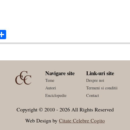
ok
ter
mail
Share
Navigare site
Link-uri site
Teme
Despre noi
Autori
Termeni si conditii
Enciclopedie
Contact
Copyright © 2010 - 2026 All Rights Reserved
Web Design by
Citate Celebre Cogito