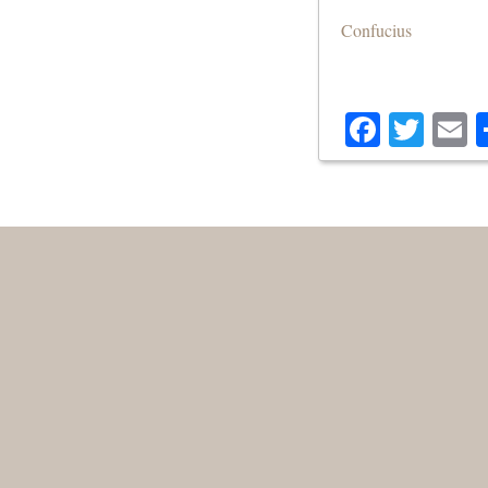
Confucius
Facebo
Twit
E