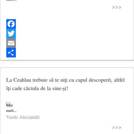
>>>
Facebook
Twitter
Email
Share
La Ceahlau trebuie să te uiți cu capul descoperit, altfel
îți cade căciula de la sine-și!
Vasile Alecsandri
>>>