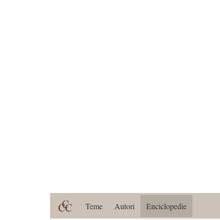
Teme
Autori
Enciclopedie