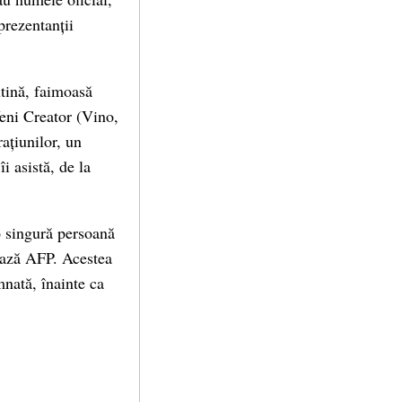
prezentanții
xtină, faimoasă
Veni Creator (Vino,
ațiunilor, un
i asistă, de la
 o singură persoană
ează AFP. Acestea
nată, înainte ca