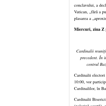
conclavului, a dec
Vatican, „fără a pu
plasarea a „aproxim
Miercuri, ziua Z 
Cardinalii reuniț
precedent. În 
centrul Baz
Cardinalii electori
10:00, vor partici
Cardinalilor, în Ba
Cardinalii Biserici
(pelerină scurtă), 