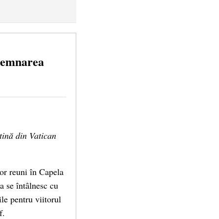
esemnarea
tină din Vatican
vor reuni în Capela
a se întâlnesc cu
ile pentru viitorul
f.