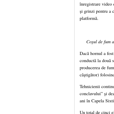
înregistrare video 
și grinzi pentru a
platformă.
Coșul de fum al
Dacă hornul a fost 
conductă la două so
producerea de fum 
câștigător) folosin
Tehnicienii continu
conclavului” și dez
ani în Capela Sixt
Un total de cinci e