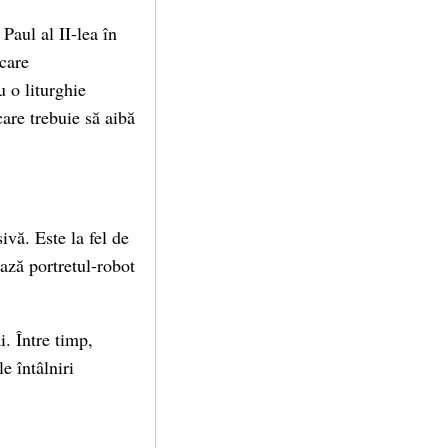
Paul al II-lea în
 care
 o liturghie
are trebuie să aibă
ivă. Este la fel de
ază portretul-robot
. Între timp,
e întâlniri