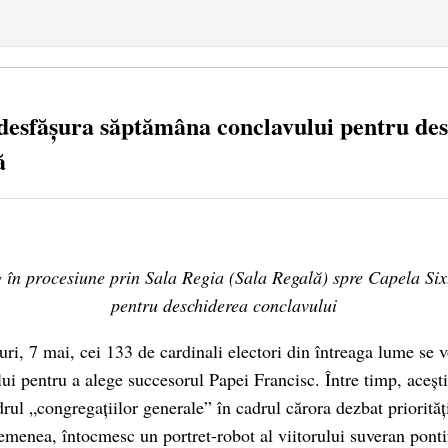
desfășura săptămâna conclavului pentru d
ă
 în procesiune prin Sala Regia (Sala Regală) spre Capela Six
pentru deschiderea conclavului
ri, 7 mai, cei 133 de cardinali electori din întreaga lume se 
ui pentru a alege succesorul Papei Francisc. Între timp, acești
drul „congregațiilor generale” în cadrul cărora dezbat priorităț
asemenea, întocmesc un portret-robot al viitorului suveran ponti