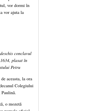
ul, vor dormi în
a vor ajuta la
 deschis conclavul
 1634, plasat în
ntului Petru
 de aceasta, la ora
 decanul Colegiului
a Paulină.
rtă, o mozetă
au numele oficial,