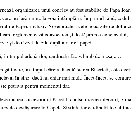
rnează organizarea unui conclav au fost stabilite de Papa Ioan 
 care nu lasă nimic la voia întâmplării. În primul rând, codul
raliile Papei, inclusiv Novemdiales, cele nouă zile de doliu cu
l care reglementează convocarea și desfășurarea conclavului, c
ezece și douăzeci de zile după moartea papei.
ă, în timpul adunărilor, cardinalii fac schimb de mesaje…
egătitoare, în timpul căreia discută starea Bisericii, este decis
nclavul în sine, dacă nu chiar mai mult. Încet-încet, se conture
este potrivit pentru momentul dat.
esemnarea succesorului Papei Francisc începe miercuri, 7 mai
 curs de desfășurare în Capela Sixtină, iar cardinalii fac ultimel