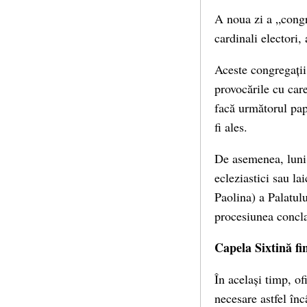
A noua zi a „congr
cardinali electori,
Aceste congregații 
provocările cu care
facă următorul papă
fi ales.
De asemenea, luni 
ecleziastici sau l
Paolina) a Palatul
procesiunea concla
Capela Sixtină fin
În același timp, of
necesare astfel în