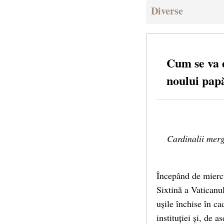
Diverse
Cum se va 
noului pap
Cardinalii merg
Începând de miercu
Sixtină a Vaticanul
ușile închise în ca
instituției și, de 