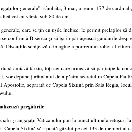
egațiilor generale”, sâmbătă, 3 mai, a reunit 177 de cardinali
 adică cei cu vârsta sub 80 de ani.
generale, care se țin cu ușile închise, le permit prelaților să 
 se confruntă Biserica și să își împărtășească gândurile despre
. Discuțiile schițează o imagine a portretului-robot al viitorul
după-amiază târziu, toți cei care urmează să participe la concl
aici, vor depune jurământul de a păstra secretul în Capela Paul
ui Apostolic, separată de Capela Sixtină prin Sala Regia, locul
vului.
alizează pregătirile
icialii și angajații Vaticanului pun la punct ultimele retușuri l
cât Capela Sixtină să-i poată găzdui pe cei 133 de membri ai c