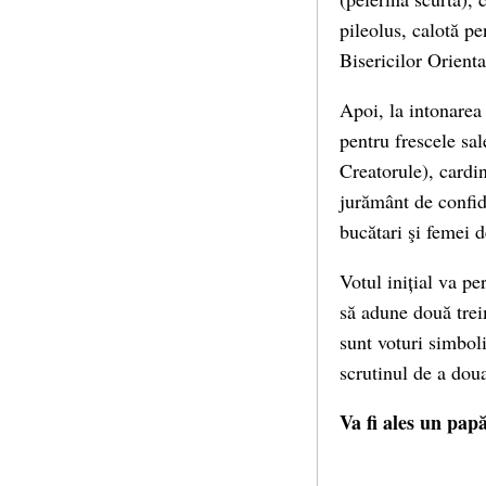
pileolus, calotă pe
Bisericilor Orienta
Apoi, la intonarea 
pentru frescele sa
Creatorule), cardin
jurământ de confide
bucătari şi femei d
Votul inițial va pe
să adune două trei
sunt voturi simbol
scrutinul de a doua
Va fi ales un pap