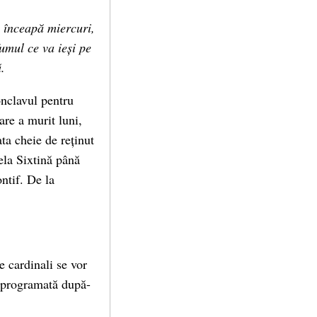
ă înceapă miercuri,
umul ce va ieși pe
.
onclavul pentru
are a murit luni,
ta cheie de reținut
ela Sixtină până
ntif. De la
e cardinali se vor
ă programată după-