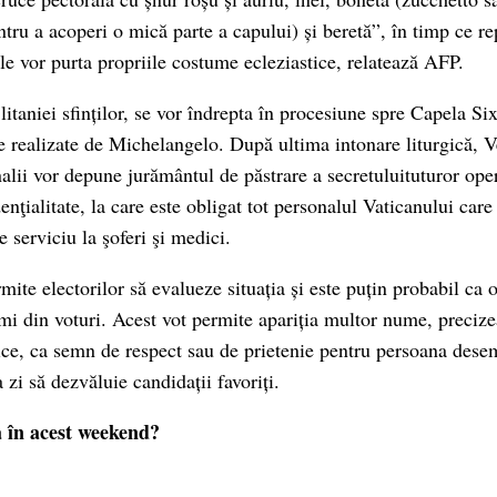
ntru a acoperi o mică parte a capului) și beretă”, în timp ce re
le vor purta propriile costume ecleziastice, relatează AFP.
litaniei sfinților, se vor îndrepta în procesiune spre Capela Si
le realizate de Michelangelo. După ultima intonare liturgică, 
alii vor depune jurământul de păstrare a secretuluituturor oper
nţialitate, la care este obligat tot personalul Vaticanului care î
e serviciu la şoferi şi medici.
rmite electorilor să evalueze situația și este puțin probabil ca
mi din voturi. Acest vot permite apariția multor nume, preciz
ice, ca semn de respect sau de prietenie pentru persoana desem
 zi să dezvăluie candidații favoriți.
ă în acest weekend?