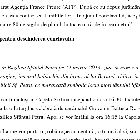
larat Agenția France Presse (AFP). După ce au depus jurământ
tea avea contact cu familiile lor”. În ajunul conclavului, acești
ativ 80 de sigilii de plumb la toate intrările în perimetru”.
pentru deschiderea conclavului
i în Bazilica Sfântul Petru pe 12 martie 2013, ziua în care s-a
imagine, imensul
baldachin din bronz al lui Bernini, ridicat în
ilicii Sf. Petru, ce marchează simbolic locul mormântului Sfâ
 vor fi închiși în Capela Sixtină începând cu ora 16:30. Înainte
pa la o Liturghie celebrată de cardinalul Giovanni Battista Re,
zilica Sfântul Petru. Apoi se vor întâlni la ora 16:15 la Capel
i Latine vor purta o „robă roșie cu centură, o tunică albă, scu
cruce pectorală cu șnur roșu și auriu, inel, bonetă (zucchetto s