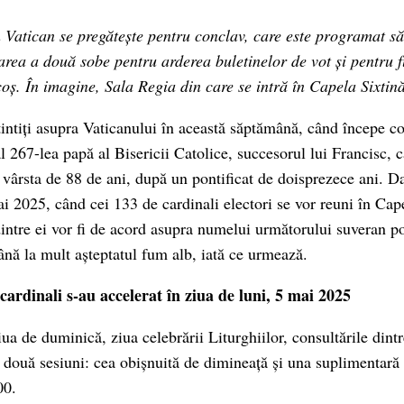
 Vatican se pregătește pentru conclav, care este programat s
larea a două sobe pentru arderea buletinelor de vot și pentru f
coș. În imagine, Sala Regia din care se intră în Capela Sixtină
țintiți asupra Vaticanului în această săptămână, când începe c
l 267-lea papă al Bisericii Catolice, succesorul lui Francisc, c
 vârsta de 88 de ani, după un pontificat de doisprezece ani. Da
ai 2025, când cei 133 de cardinali electori se vor reuni în Cap
intre ei vor fi de acord asupra numelui următorului suveran po
ână la mult așteptatul fum alb, iată ce urmează.
 cardinali s-au accelerat în ziua de luni, 5 mai 2025
a de duminică, ziua celebrării Liturghiilor, consultările dintr
cu două sesiuni: cea obișnuită de dimineață și una suplimentar
00.