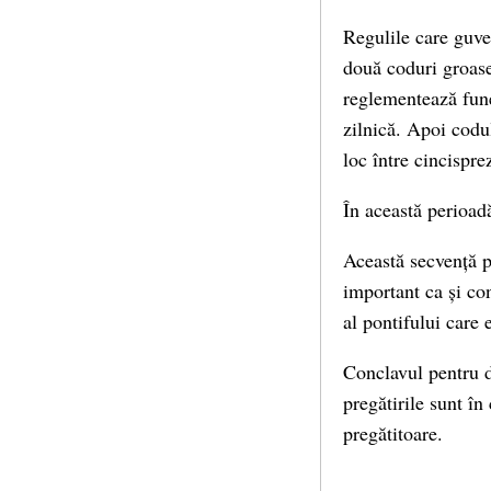
Regulile care guve
două coduri groase
reglementează fune
zilnică. Apoi codu
loc între cincispr
În această perioad
Această secvență pr
important ca și co
al pontifului care 
Conclavul pentru d
pregătirile sunt în
pregătitoare.