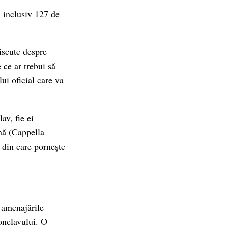
, inclusiv 127 de
discute despre
 ce ar trebui să
ui oficial care va
av, fie ei
ină (Cappella
 din care porneşte
a amenajările
onclavului. O