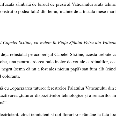
difuzată sâmbătă de biroul de presă al Vaticanului arată tehnic
 construi o podea falsă din lemn, înainte de a instala mese mari
 Capelei Sixtine, cu vedere în Piața Sfântul Petru din Vatican,
deja reinstalat pe acoperișul Capelei Sixtine, acesta trebuie c
be, una pentru arderea buletinelor de vot ale cardinalilor, cea
negru (semn că nu a fost ales niciun papă) sau fum alb (când
d coloranți.
ă cu „opacizarea tuturor ferestrelor Palatului Vaticanului din 
activarea „tuturor dispozitivelor tehnologice și a senzorilor ins
ină”.
lectricieni, cinci tehnicieni și doi florari vor rămâne la fața lo