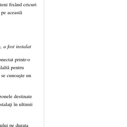
ieni fixând cricuri
 pe această
 a fost instalat
onectat printr-o
laltă pentru
 se cunoaște un
zonele destinate
talați în ultimii
cului pe durata