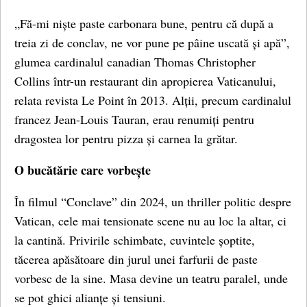
„Fă-mi niște paste carbonara bune, pentru că după a
treia zi de conclav, ne vor pune pe pâine uscată și apă”,
glumea cardinalul canadian Thomas Christopher
Collins într-un restaurant din apropierea Vaticanului,
relata revista Le Point în 2013. Alții, precum cardinalul
francez Jean-Louis Tauran, erau renumiți pentru
dragostea lor pentru pizza și carnea la grătar.
O bucătărie care vorbește
În filmul “Conclave” din 2024, un thriller politic despre
Vatican, cele mai tensionate scene nu au loc la altar, ci
la cantină. Privirile schimbate, cuvintele șoptite,
tăcerea apăsătoare din jurul unei farfurii de paste
vorbesc de la sine. Masa devine un teatru paralel, unde
se pot ghici alianțe și tensiuni.