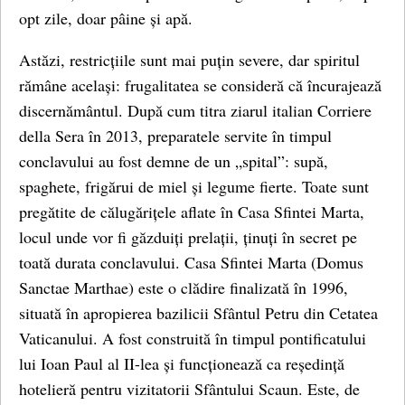
opt zile, doar pâine și apă.
Astăzi, restricțiile sunt mai puțin severe, dar spiritul
rămâne același: frugalitatea se consideră că încurajează
discernământul. După cum titra ziarul italian Corriere
della Sera în 2013, preparatele servite în timpul
conclavului au fost demne de un „spital”: supă,
spaghete, frigărui de miel și legume fierte. Toate sunt
pregătite de călugărițele aflate în Casa Sfintei Marta,
locul unde vor fi găzduiți prelații, ținuți în secret pe
toată durata conclavului. Casa Sfintei Marta (Domus
Sanctae Marthae) este o clădire finalizată în 1996,
situată în apropierea bazilicii Sfântul Petru din Cetatea
Vaticanului. A fost construită în timpul pontificatului
lui Ioan Paul al II-lea și funcționează ca reședință
hotelieră pentru vizitatorii Sfântului Scaun. Este, de