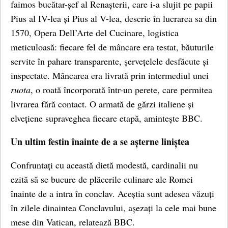
faimos bucătar-șef al Renașterii, care i-a slujit pe papii
Pius al IV-lea și Pius al V-lea, descrie în lucrarea sa din
1570, Opera Dell’Arte del Cucinare, logistica
meticuloasă: fiecare fel de mâncare era testat, băuturile
servite în pahare transparente, șervețelele desfăcute și
inspectate. Mâncarea era livrată prin intermediul unei
ruota
, o roată încorporată într-un perete, care permitea
livrarea fără contact. O armată de gărzi italiene și
elvețiene supraveghea fiecare etapă, amintește BBC.
Un ultim festin înainte de a se așterne liniștea
Confruntați cu această dietă modestă, cardinalii nu
ezită să se bucure de plăcerile culinare ale Romei
înainte de a intra în conclav. Aceștia sunt adesea văzuți
în zilele dinaintea Conclavului, așezați la cele mai bune
mese din Vatican, relatează BBC.