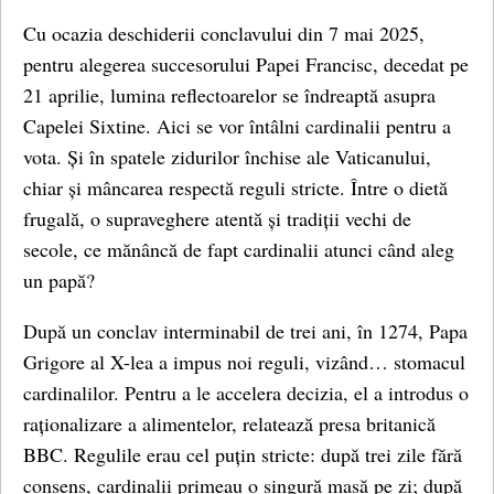
Cu ocazia deschiderii conclavului din 7 mai 2025,
pentru alegerea succesorului Papei Francisc, decedat pe
21 aprilie, lumina reflectoarelor se îndreaptă asupra
Capelei Sixtine. Aici se vor întâlni cardinalii pentru a
vota. Și în spatele zidurilor închise ale Vaticanului,
chiar și mâncarea respectă reguli stricte. Între o dietă
frugală, o supraveghere atentă și tradiții vechi de
secole, ce mănâncă de fapt cardinalii atunci când aleg
un papă?
După un conclav interminabil de trei ani, în 1274, Papa
Grigore al X-lea a impus noi reguli, vizând… stomacul
cardinalilor. Pentru a le accelera decizia, el a introdus o
raționalizare a alimentelor, relatează presa britanică
BBC. Regulile erau cel puțin stricte: după trei zile fără
consens, cardinalii primeau o singură masă pe zi; după