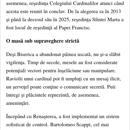
asemenea, reședința Colegiului Cardinalilor atunci când
acesta este reunit în conclav. De la alegerea sa în 2013
și până la decesul său în 2025, reședința Sfintei Marta a
fost locul de reședință al Papei Francisc.
O masă sub supraveghere strictă
Deși Biserica a abandonat pâinea uscată, nu și-a slăbit
vigilența. Timp de secole, mesele au fost considerate
potențiali vectori pentru înșelăciune sau manipulare.
Raviolii unui cardinal pot fi umpluți cu un mesaj ilicit,
un șervețel poate conține o comunicare secretă. Puii
întregi și plăcintele reprezintă, de asemenea,
amenințări.
Începând cu Renașterea, a fost implementat un sistem
sofisticat de control. Bartolomeo Scappi, cel mai