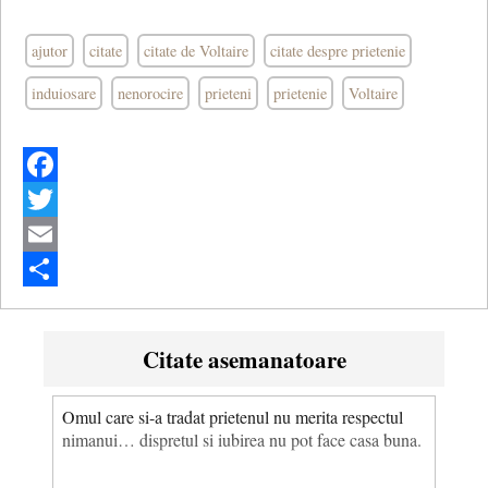
ajutor
citate
citate de Voltaire
citate despre prietenie
induiosare
nenorocire
prieteni
prietenie
Voltaire
Facebook
Twitter
Email
Share
Citate asemanatoare
Omul care si-a tradat prietenul nu merita respectul
nimanui… dispretul si iubirea nu pot face casa buna.