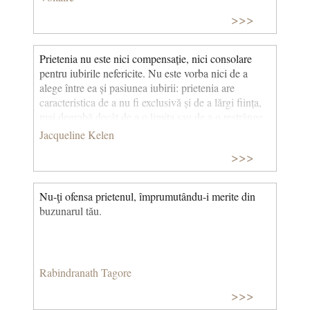
>>>
Prietenia nu este nici compensație, nici consolare
pentru iubirile nefericite. Nu este vorba nici de a
alege între ea și pasiunea iubirii: prietenia are
caracteristica de a nu fi exclusivă și de a lărgi ființa,
mai degrabă decât de a o limita sau de a o restrânge.
(A iubi din prietenie) © CCC
Jacqueline Kelen
>>>
Nu-ţi ofensa prietenul, împrumutându-i merite din
buzunarul tău.
Rabindranath Tagore
>>>