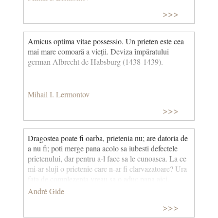
>>>
Amicus optima vitae possessio. Un prieten este cea
mai mare comoară a vieții. Deviza împăratului
german Albrecht de Habsburg (1438-1439).
Mihail I. Lermontov
>>>
Dragostea poate fi oarba, prietenia nu; are datoria de
a nu fi; poti merge pana acolo sa iubesti defectele
prietenului, dar pentru a-l face sa le cunoasca. La ce
mi-ar sluji o prietenie care n-ar fi clarvazatoare? Ura
fata de complezenta vreau sa o aduc pana aici.
André Gide
>>>