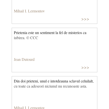
Mihail I. Lermontov
>>>
Prietenia este un sentiment la fel de misterios ca
iubirea. © CCC
Jean Dutourd
>>>
Din doi prieteni, unul e intotdeauna sclavul celuilalt,
cu toate ca adeseori niciunul nu recunoaste asta.
Mihail I. Lermontov