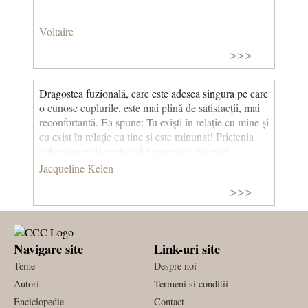
Voltaire
>>>
Dragostea fuzională, care este adesea singura pe care
o cunosc cuplurile, este mai plină de satisfacții, mai
reconfortantă. Ea spune: Tu exişti în relaţie cu mine şi
eu exist în relaţie cu tine şi este minunat! Prietenia
eliberatoare dă replica din partea ei: Tu exişti
independent de mine şi eu exist în afara ta, asta e
Jacqueline Kelen
minunat! Nu mă tem că te pierd, nu te temi că voi
>>>
evada, pentru că ne vedem, ne iubim în deplină
libertate. (A iubi din prietenie) © CCC
Navigare site
Link-uri site
Teme
Despre noi
Autori
Termeni si conditii
Enciclopedie
Contact