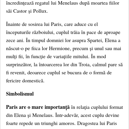
încredințează regatul lui Menelaus după moartea fiilor
săi Castor și Pollux.
Înainte de sosirea lui Paris, care aduce cu el
începuturile războiului, cuplul trăia în pace de aproape
zece ani. În timpul domniei lor asupra Spartei, Elena a
născut-o pe fiica lor Hermione, precum și unul sau mai
mulți fii, în funcție de variațiile mitului. În mod
surprinzător, la întoarcerea lor din Troia, calmul pare să
fi revenit, deoarece cuplul se bucura de o formă de
fericire domestică.
Simbolismul
Paris are o mare importanță
în relația cuplului format
din Elena și Menelaus. Într-adevăr, acest cuplu devine
foarte repede un triunghi amoros. Dragostea lui Paris