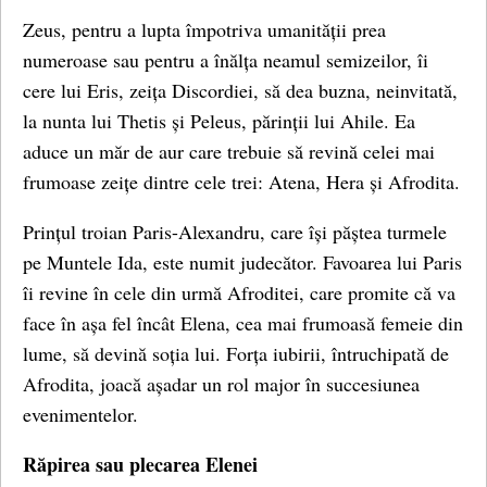
Zeus, pentru a lupta împotriva umanității prea
numeroase sau pentru a înălța neamul semizeilor, îi
cere lui Eris, zeița Discordiei, să dea buzna, neinvitată,
la nunta lui Thetis și Peleus, părinții lui Ahile. Ea
aduce un măr de aur care trebuie să revină celei mai
frumoase zeițe dintre cele trei: Atena, Hera și Afrodita.
Prințul troian Paris-Alexandru, care își păștea turmele
pe Muntele Ida, este numit judecător. Favoarea lui Paris
îi revine în cele din urmă Afroditei, care promite că va
face în așa fel încât Elena, cea mai frumoasă femeie din
lume, să devină soția lui. Forța iubirii, întruchipată de
Afrodita, joacă așadar un rol major în succesiunea
evenimentelor.
Răpirea sau plecarea Elenei