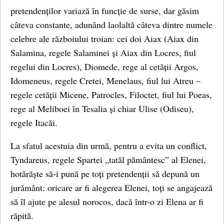
pretendenților variază în funcție de surse, dar găsim
câteva constante, adunând laolaltă câteva dintre numele
celebre ale războiului troian: cei doi Aiax (Aiax din
Salamina, regele Salaminei și Aiax din Locres, fiul
regelui din Locres), Diomede, rege al cetății Argos,
Idomeneus, regele Cretei, Menelaus, fiul lui Atreu –
regele cetății Micene, Patrocles, Filoctet, fiul lui Poeas,
rege al Meliboei în Tesalia și chiar Ulise (Odiseu),
regele Itacăi.
La sfatul acestuia din urmă, pentru a evita un conflict,
Tyndareus, regele Spartei „tatăl pământesc” al Elenei,
hotărăște să-i pună pe toți pretendenții să depună un
jurământ: oricare ar fi alegerea Elenei, toți se angajează
să îl ajute pe alesul norocos, dacă într-o zi Elena ar fi
răpită.