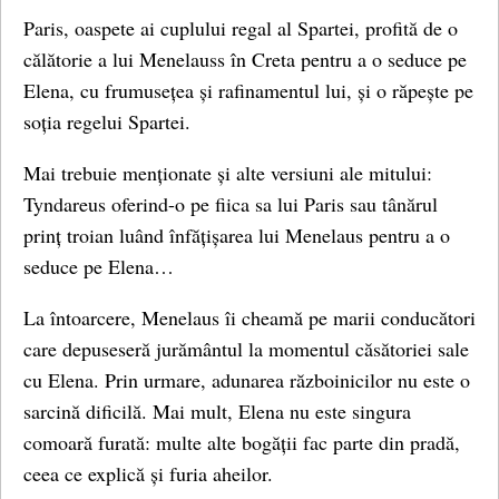
Paris, oaspete ai cuplului regal al Spartei, profită de o
călătorie a lui Menelauss în Creta pentru a o seduce pe
Elena, cu frumusețea și rafinamentul lui, și o răpește pe
soția regelui Spartei.
Mai trebuie menționate și alte versiuni ale mitului:
Tyndareus oferind-o pe fiica sa lui Paris sau tânărul
prinț troian luând înfățișarea lui Menelaus pentru a o
seduce pe Elena…
La întoarcere, Menelaus îi cheamă pe marii conducători
care depuseseră jurământul la momentul căsătoriei sale
cu Elena. Prin urmare, adunarea războinicilor nu este o
sarcină dificilă. Mai mult, Elena nu este singura
comoară furată: multe alte bogății fac parte din pradă,
ceea ce explică și furia aheilor.