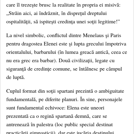
care îl trezește brusc la realitate în propria ei misivă:
„Străin aici, ai îndrăznit, în disprețul dreptului
ospitalității, să ispitești credința unei soții legitime!”
La nivel simbolic, conflictul dintre Menelaus şi Paris
pentru dragostea Elenei este şi lupta grecului împotriva
orientalului, barbarului (în lumea greacă antică, ceea ce
nu era grec era barbar). Două civilizații, legate cu
siguranță de credințe comune, se întâlnesc pe câmpul
de luptă.
Cuplul format din soții spartani prezintă o ambiguitate
fundamentală, pe diferite planuri. În sine, personajele
sunt fundamental echivoce: Elena este uneori
prezentată ca o regină spartană demnă, care se
antrenează în palestra (loc public special destinat
practicării gimnasticii), dar este jucăria destinului.