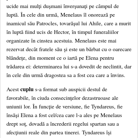
ucide mai mulți dușmani înverșunați pe câmpul de
luptă. În cele din urmă, Menelaus îl onorează pe
inamicul său Patrocles, tovarășul lui Ahile, care a murit
în luptă fiind ucis de Hector, în timpul funeraliilor
organizate în cinstea acestuia. Menelaus este mai
rezervat decât fratele său și este un bărbat cu o oarecare
blândețe, din moment ce o iartă pe Elena pentru
trădarea ei: determinarea lui s-a dovedit de neclintit, dar
în cele din urmă dragostea sa a fost cea care a învins.
cuplu
Acest
s-a format sub auspicii destul de
favorabile, în ciuda consecințelor dezastruoase ale
uniunii lor. În funcție de versiune, fie Tyndareus, fie
însăși Elena a fost cel/cea care l-a ales pe Menelaus
drept soț, dovadă a încrederii regelui spartan sau a
afecțiunii reale din partea tinerei. Tyndareus își