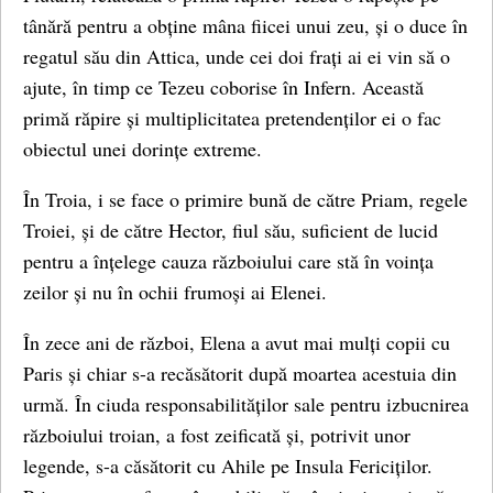
tânără pentru a obține mâna fiicei unui zeu, și o duce în
regatul său din Attica, unde cei doi frați ai ei vin să o
ajute, în timp ce Tezeu coborise în Infern. Această
primă răpire și multiplicitatea pretendenților ei o fac
obiectul unei dorințe extreme.
În Troia, i se face o primire bună de către Priam, regele
Troiei, și de către Hector, fiul său, suficient de lucid
pentru a înțelege cauza războiului care stă în voința
zeilor și nu în ochii frumoși ai Elenei.
În zece ani de război, Elena a avut mai mulți copii cu
Paris și chiar s-a recăsătorit după moartea acestuia din
urmă. În ciuda responsabilităților sale pentru izbucnirea
războiului troian, a fost zeificată și, potrivit unor
legende, s-a căsătorit cu Ahile pe Insula Fericiților.