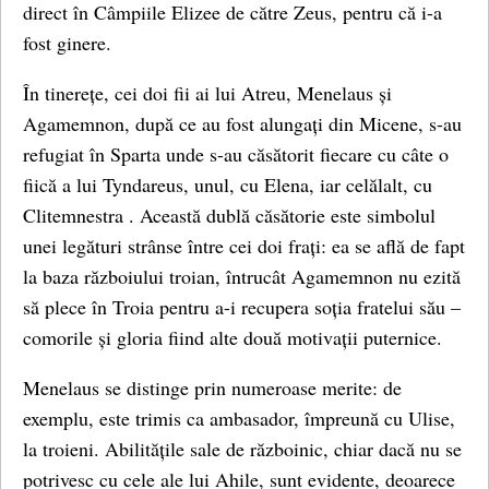
direct în Câmpiile Elizee de către Zeus, pentru că i-a
fost ginere.
În tinerețe, cei doi fii ai lui Atreu, Menelaus și
Agamemnon, după ce au fost alungați din Micene, s-au
refugiat în Sparta unde s-au căsătorit fiecare cu câte o
fiică a lui Tyndareus, unul, cu Elena, iar celălalt, cu
Clitemnestra . Această dublă căsătorie este simbolul
unei legături strânse între cei doi frați: ea se află de fapt
la baza războiului troian, întrucât Agamemnon nu ezită
să plece în Troia pentru a-i recupera soția fratelui său –
comorile și gloria fiind alte două motivații puternice.
Menelaus se distinge prin numeroase merite: de
exemplu, este trimis ca ambasador, împreună cu Ulise,
la troieni. Abilitățile sale de războinic, chiar dacă nu se
potrivesc cu cele ale lui Ahile, sunt evidente, deoarece