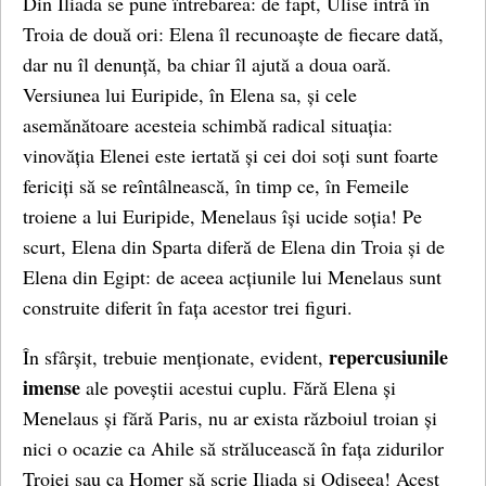
Din Iliada se pune întrebarea: de fapt, Ulise intră în
Troia de două ori: Elena îl recunoaște de fiecare dată,
dar nu îl denunță, ba chiar îl ajută a doua oară.
Versiunea lui Euripide, în Elena sa, și cele
asemănătoare acesteia schimbă radical situația:
vinovăția Elenei este iertată și cei doi soți sunt foarte
fericiți să se reîntâlnească, în timp ce, în Femeile
troiene a lui Euripide, Menelaus își ucide soția! Pe
scurt, Elena din Sparta diferă de Elena din Troia și de
Elena din Egipt: de aceea acțiunile lui Menelaus sunt
construite diferit în fața acestor trei figuri.
repercusiunile
În sfârșit, trebuie menționate, evident,
imense
ale poveștii acestui cuplu. Fără Elena și
Menelaus și fără Paris, nu ar exista războiul troian și
nici o ocazie ca Ahile să strălucească în fața zidurilor
Troiei sau ca Homer să scrie Iliada și Odiseea! Acest