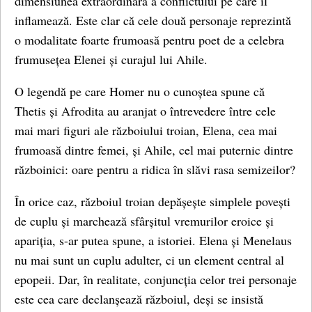
dimensiunea extraordinară a conflictului pe care îl
inflamează. Este clar că cele două personaje reprezintă
o modalitate foarte frumoasă pentru poet de a celebra
frumusețea Elenei și curajul lui Ahile.
O legendă pe care Homer nu o cunoștea spune că
Thetis și Afrodita au aranjat o întrevedere între cele
mai mari figuri ale războiului troian, Elena, cea mai
frumoasă dintre femei, și Ahile, cel mai puternic dintre
războinici: oare pentru a ridica în slăvi rasa semizeilor?
În orice caz, războiul troian depășește simplele povești
de cuplu și marchează sfârșitul vremurilor eroice și
apariția, s-ar putea spune, a istoriei. Elena și Menelaus
nu mai sunt un cuplu adulter, ci un element central al
epopeii. Dar, în realitate, conjuncția celor trei personaje
este cea care declanșează războiul, deși se insistă