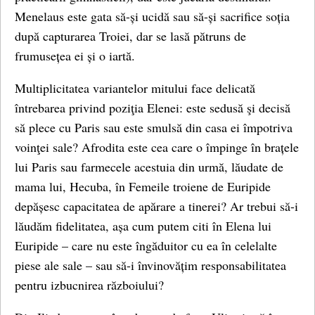
Menelaus este gata să-și ucidă sau să-și sacrifice soția
după capturarea Troiei, dar se lasă pătruns de
frumusețea ei și o iartă.
Multiplicitatea variantelor mitului face delicată
întrebarea privind poziţia Elenei: este sedusă şi decisă
să plece cu Paris sau este smulsă din casa ei împotriva
voinţei sale? Afrodita este cea care o împinge în brațele
lui Paris sau farmecele acestuia din urmă, lăudate de
mama lui, Hecuba, în Femeile troiene de Euripide
depășesc capacitatea de apărare a tinerei? Ar trebui să-i
lăudăm fidelitatea, așa cum putem citi în Elena lui
Euripide – care nu este îngăduitor cu ea în celelalte
piese ale sale – sau să-i învinovățim responsabilitatea
pentru izbucnirea războiului?