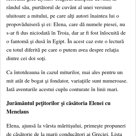
rândul său, purtătorul de cuvânt al unei versiuni
uluitoare a mitului, pe care alți autori înaintea lui o
propovăduiseră și ei: Elena, care dă numele piesei, nu
s-ar fi dus niciodată în Troia, dar ar fi fost înlocuită de
o fantomă și dusă în Egipt. În acest caz este o lectură
cu totul diferită pe care o putem avea despre relația
dintre cei doi soți.
Ca întotdeauna în cazul miturilor, mai ales pentru un
mit atât de bogat și fondator, variațiile sunt numeroase.
Iată aventurile acestui cuplu conturate în linii mari.
Jurământul pețitorilor și căsătoria Elenei cu
Menelaus
Elena, ajunsă la vârsta măritișului, primește propuneri
de căsătorie de la marii conducători ai Greciei. Lista