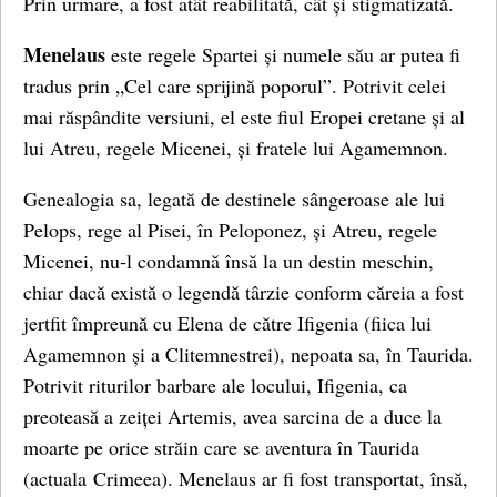
Prin urmare, a fost atât reabilitată, cât și stigmatizată.
Menelaus
este regele Spartei și numele său ar putea fi
tradus prin „Cel care sprijină poporul”. Potrivit celei
mai răspândite versiuni, el este fiul Eropei cretane și al
lui Atreu, regele Micenei, și fratele lui Agamemnon.
Genealogia sa, legată de destinele sângeroase ale lui
Pelops, rege al Pisei, în Peloponez, și Atreu, regele
Micenei, nu-l condamnă însă la un destin meschin,
chiar dacă există o legendă târzie conform căreia a fost
jertfit împreună cu Elena de către Ifigenia (fiica lui
Agamemnon și a Clitemnestrei), nepoata sa, în Taurida.
Potrivit riturilor barbare ale locului, Ifigenia, ca
preoteasă a zeiței Artemis, avea sarcina de a duce la
moarte pe orice străin care se aventura în Taurida
(actuala Crimeea). Menelaus ar fi fost transportat, însă,