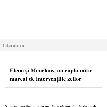
Literatura
Elena și Menelaus, un cuplu mitic
marcat de intervențiile zeilor
Sunt puține femei care au făcut să curgă atât de mult