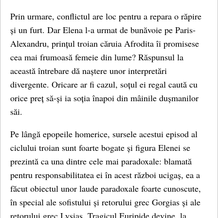
Prin urmare, conflictul are loc pentru a repara o răpire
și un furt. Dar Elena l-a urmat de bunăvoie pe Paris-
Alexandru, prințul troian căruia Afrodita îi promisese
cea mai frumoasă femeie din lume? Răspunsul la
această întrebare dă naștere unor interpretări
divergente. Oricare ar fi cazul, soțul ei regal caută cu
orice preț să-și ia soția înapoi din mâinile dușmanilor
săi.
Pe lângă epopeile homerice, sursele acestui episod al
ciclului troian sunt foarte bogate și figura Elenei se
prezintă ca una dintre cele mai paradoxale: blamată
pentru responsabilitatea ei în acest război ucigaș, ea a
făcut obiectul unor laude paradoxale foarte cunoscute,
în special ale sofistului și retorului grec Gorgias și ale
retorului grec Lysias. Tragicul Euripide devine, la