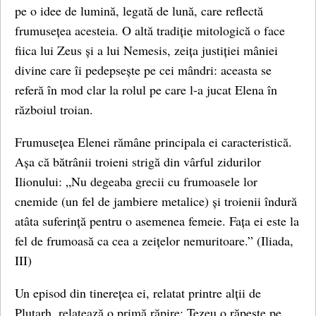
pe o idee de lumină, legată de lună, care reflectă
frumusețea acesteia. O altă tradiție mitologică o face
fiica lui Zeus și a lui Nemesis, zeița justiției mâniei
divine care îi pedepsește pe cei mândri: aceasta se
referă în mod clar la rolul pe care l-a jucat Elena în
războiul troian.
Frumusețea Elenei rămâne principala ei caracteristică.
Așa că bătrânii troieni strigă din vârful zidurilor
Ilionului: „Nu degeaba grecii cu frumoasele lor
cnemide (un fel de jambiere metalice) și troienii îndură
atâta suferință pentru o asemenea femeie. Fața ei este la
fel de frumoasă ca cea a zeițelor nemuritoare.” (Iliada,
III)
Un episod din tinerețea ei, relatat printre alții de
Plutarh, relatează o primă răpire: Tezeu o răpește pe