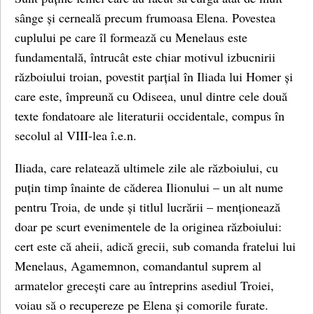
sânge și cerneală precum frumoasa Elena. Povestea
cuplului pe care îl formează cu Menelaus este
fundamentală, întrucât este chiar motivul izbucnirii
războiului troian, povestit parțial în Iliada lui Homer și
care este, împreună cu Odiseea, unul dintre cele două
texte fondatoare ale literaturii occidentale, compus în
secolul al VIII-lea î.e.n.
Iliada, care relatează ultimele zile ale războiului, cu
puțin timp înainte de căderea Ilionului – un alt nume
pentru Troia, de unde și titlul lucrării – menționează
doar pe scurt evenimentele de la originea războiului:
cert este că aheii, adică grecii, sub comanda fratelui lui
Menelaus, Agamemnon, comandantul suprem al
armatelor grecești care au întreprins asediul Troiei,
voiau să o recupereze pe Elena și comorile furate.