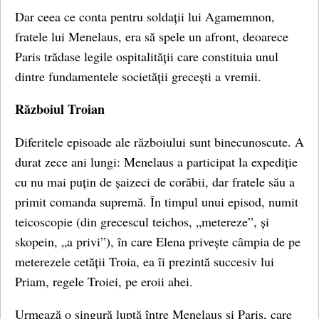
Dar ceea ce conta pentru soldații lui Agamemnon,
fratele lui Menelaus, era să spele un afront, deoarece
Paris trădase legile ospitalității care constituia unul
dintre fundamentele societății grecești a vremii.
Războiul Troian
Diferitele episoade ale războiului sunt binecunoscute. A
durat zece ani lungi: Menelaus a participat la expediție
cu nu mai puțin de șaizeci de corăbii, dar fratele său a
primit comanda supremă. În timpul unui episod, numit
teicoscopie (din grecescul teichos, „metereze”, și
skopein, „a privi”), în care Elena privește câmpia de pe
meterezele cetății Troia, ea îi prezintă succesiv lui
Priam, regele Troiei, pe eroii ahei.
Urmează o singură luptă între Menelaus și Paris, care