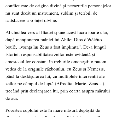
conflict este de origine divină și necazurile personajelor
nu sunt decât un instrument, sublim și teribil, de
satisfacere a voinței divine.
Al cincilea vers al Iliadei spune acest lucru foarte clar,
după menționarea mâniei lui Ahile: Dios d’étéléïto
boulè, „voința lui Zeus a fost împlinită”. De-a lungul
istoriei, responsabilitatea zeilor este evidentă și
amestecul lor constant în treburile omenești: o putem
vedea de la originile războiului, cu Zeus și Nemesis,
până la desfășurarea lui, cu multiplele intervenții ale
zeilor pe câmpul de luptă (Afrodita, Marte, Zeus…),
trecând prin declanșarea lui, prin cearta asupra mărului
de aur.
Povestea cuplului este în mare măsură depășită de