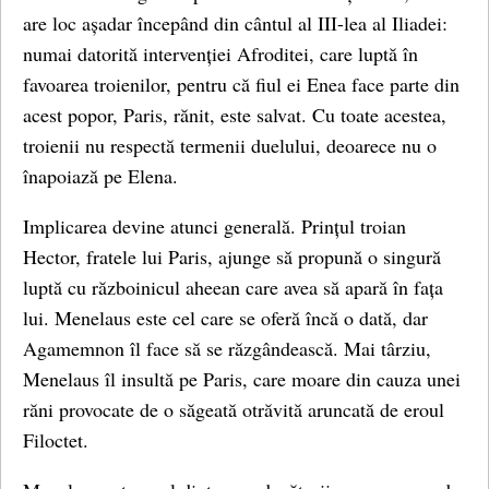
are loc așadar începând din cântul al III-lea al Iliadei:
numai datorită intervenției Afroditei, care luptă în
favoarea troienilor, pentru că fiul ei Enea face parte din
acest popor, Paris, rănit, este salvat. Cu toate acestea,
troienii nu respectă termenii duelului, deoarece nu o
înapoiază pe Elena.
Implicarea devine atunci generală. Prințul troian
Hector, fratele lui Paris, ajunge să propună o singură
luptă cu războinicul aheean care avea să apară în fața
lui. Menelaus este cel care se oferă încă o dată, dar
Agamemnon îl face să se răzgândească. Mai târziu,
Menelaus îl insultă pe Paris, care moare din cauza unei
răni provocate de o săgeată otrăvită aruncată de eroul
Filoctet.