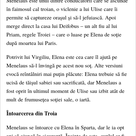
Menelaus este unul dintre conducătorii care se ascunde
în faimosul cal troian, o viclenie a lui Ulise care îi
permite să captureze orașul și să-l jefuiască. Apoi
merge direct la casa lui Deifobus – un alt fiu al lui
Priam, regele Troiei – care o luase pe Elena de soție
după moartea lui Paris.
Potrivit lui Virgiliu, Elena este cea care îl ajută pe
Menelaus să-l învingă pe acest nou soț. Alte versiuni
evocă reîntâlniri mai puțin plăcute: Elena trebuie să fie
ucisă de tăișul sabiei sau sacrificată, dar Menelaus a
fost oprit în ultimul moment de Ulise sau izbit atât de
mult de frumusețea soției sale, o iartă.
Întoarcerea din Troia
Menelaus se întoarce cu Elena în Sparta, dar le ia opt
ani să ajungă în siguranță. Înainte de asta, cuplul ar fi