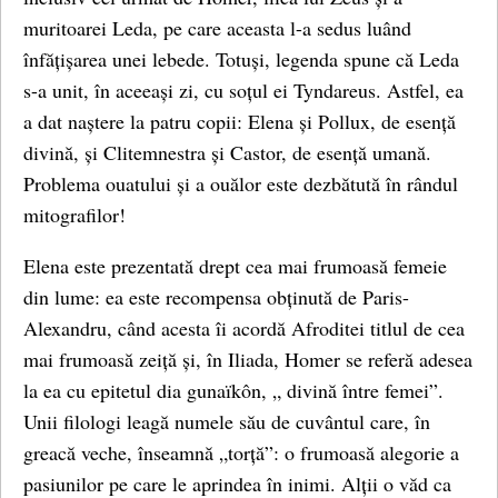
muritoarei Leda, pe care aceasta l-a sedus luând
înfățișarea unei lebede. Totuși, legenda spune că Leda
s-a unit, în aceeași zi, cu soțul ei Tyndareus. Astfel, ea
a dat naștere la patru copii: Elena și Pollux, de esență
divină, și Clitemnestra și Castor, de esență umană.
Problema ouatului și a ouălor este dezbătută în rândul
mitografilor!
Elena este prezentată drept cea mai frumoasă femeie
din lume: ea este recompensa obținută de Paris-
Alexandru, când acesta îi acordă Afroditei titlul de cea
mai frumoasă zeiță și, în Iliada, Homer se referă adesea
la ea cu epitetul dia gunaïkôn, „ divină între femei”.
Unii filologi leagă numele său de cuvântul care, în
greacă veche, înseamnă „torță”: o frumoasă alegorie a
pasiunilor pe care le aprindea în inimi. Alții o văd ca