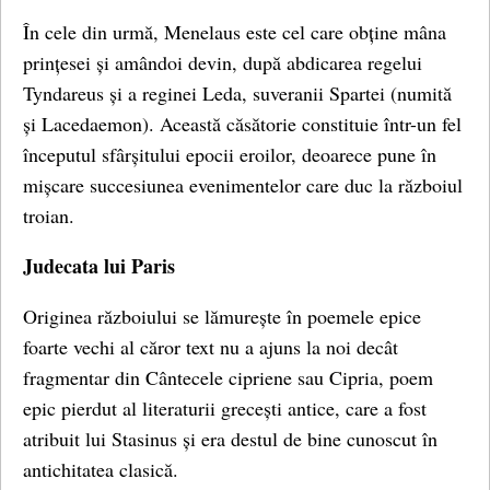
În cele din urmă, Menelaus este cel care obține mâna
prințesei și amândoi devin, după abdicarea regelui
Tyndareus și a reginei Leda, suveranii Spartei (numită
și Lacedaemon). Această căsătorie constituie într-un fel
începutul sfârșitului epocii eroilor, deoarece pune în
mișcare succesiunea evenimentelor care duc la războiul
troian.
Judecata lui Paris
Originea războiului se lămurește în poemele epice
foarte vechi al căror text nu a ajuns la noi decât
fragmentar din Cântecele cipriene sau Cipria, poem
epic pierdut al literaturii grecești antice, care a fost
atribuit lui Stasinus și era destul de bine cunoscut în
antichitatea clasică.