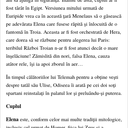
fost târât în ​​Egipt. Versiunea mitului urmată de
Euripide vrea ca în această țară Menelaus să o găsească
pe adevărata Elena care fusese răpită și înlocuită de o
fantomă în Troia. Aceasta ar fi fost orchestrată de Hera,
care dorea să se răzbune pentru alegerea lui Paris:
teribilul Război Troian n-ar fi fost atunci decât o mare
înșelăciune! Zămislită din nori, falsa Elena, cauza
atâtor rele, își ia apoi zborul în aer…
În timpul călătoriilor lui Telemah pentru a obține vești
despre tatăl său Ulise, Odiseea îi arată pe cei doi soți
spartani reinstalați în palatul lor și preluându-și puterea.
Cuplul
Elena
este, conform celor mai multe tradiții mitologice,
inclusiv cel urmat de Homer, fiica lui Zeus și a