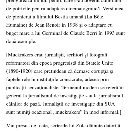
prefigurează filmul, pentru care s-au dovedit admirabil
de potrivite pentru adaptare cinematografică. Versiunea
de pionierat a filmului Bestia umană (La Bête
Humaine) de Jean Renoir în 1938 și o adaptare cu
buget mare a lui Germinal de Claude Berri în 1993 sunt
două exemple.
[Muckrakers erau jurnalişti, scriitori şi fotografi
reformatori din epoca progresistă din Statele Unite
(1890-1920) care pretindeau că demasc corupţia şi
faptele rele în instituţiile consacrate, adesea prin
publicaţii senzaţionaliste. Termenul modern se referă în
general la jurnalismul de investigație sau la jurnalismul
câinilor de pază. Jurnaliştii de investigaţie din SUA
sunt numiţi ocazional „muckrakers” în mod informal.]
Mai presus de toate, scrierile lui Zola dăinuie datorită