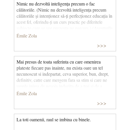
Nimic nu dezvoltă inteligența precum o fac
călătoriile. (Nimic nu dezvoltă inteligența precum
călătoriile și intenționez să-ți perfecționez educația în
acest fel, oferindu-ți un curs practic pe diferitele
subiecte care se vor prezenta pe parcurs.) (Aventurile
marelui Sidoine și ale micului Médéric) © CCC
Émile Zola
>>>
Mai presus de toata suferinta cu care omenirea
plateste fiecare pas inainte, nu exista oare un tel
necunoscut si indepartat, ceva superior, bun, drept,
definitiv, catre care mergem fara sa stim si care ne
umple inima de nevoia indarjita de a trai si de a
spera?
Émile Zola
>>>
La toti oamenii, raul se imbina cu binele.