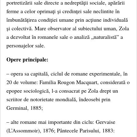
portretizării sale directe a nedreptății sociale, apărării
ferme a celor oprimați și credinței sale neclintite în
îmbunătățirea condiției umane prin acțiune individuală
și colectivă. Mare observator al subiectului uman, Zola
a dezvoltat în romanele sale o analiză „naturalistă” a
personajelor sale.
Opere principale:
– opera sa capitală, ciclul de romane experimentale, în
20 de volume: Familia Rougon Macquart, considerată o
epopee sociologică, l-a consacrat pe Zola drept un
scriitor de notorietate mondială, îndeosebi prin
Germinal, 1885;
– alte romane mai importante din ciclu: Gervaise
(L’Assommoir), 1876; Pântecele Parisului, 1883: