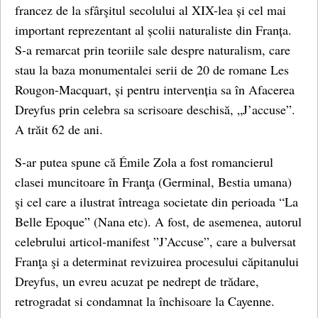
francez de la sfârşitul secolului al XIX-lea și cel mai
important reprezentant al școlii naturaliste din Franța.
S-a remarcat prin teoriile sale despre naturalism, care
stau la baza monumentalei serii de 20 de romane Les
Rougon-Macquart, și pentru intervenția sa în Afacerea
Dreyfus prin celebra sa scrisoare deschisă, „J’accuse”.
A trăit 62 de ani.
S-ar putea spune că Émile Zola a fost romancierul
clasei muncitoare în Franţa (Germinal, Bestia umana)
şi cel care a ilustrat întreaga societate din perioada “La
Belle Epoque” (Nana etc). A fost, de asemenea, autorul
celebrului articol-manifest ”J’Accuse”, care a bulversat
Franţa şi a determinat revizuirea procesului căpitanului
Dreyfus, un evreu acuzat pe nedrept de trădare,
retrogradat si condamnat la închisoare la Cayenne.