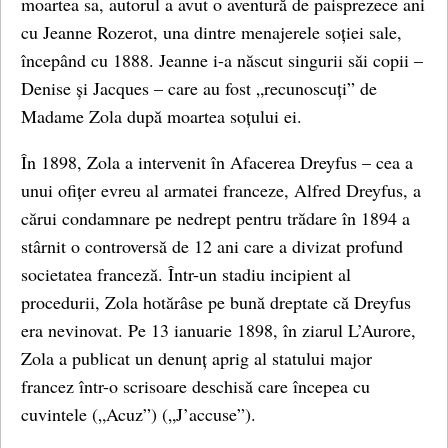
moartea sa, autorul a avut o aventură de paisprezece ani
cu Jeanne Rozerot, una dintre menajerele soției sale,
începând cu 1888. Jeanne i-a născut singurii săi copii –
Denise și Jacques – care au fost „recunoscuți” de
Madame Zola după moartea soțului ei.
În 1898, Zola a intervenit în Afacerea Dreyfus – cea a
unui ofițer evreu al armatei franceze, Alfred Dreyfus, a
cărui condamnare pe nedrept pentru trădare în 1894 a
stârnit o controversă de 12 ani care a divizat profund
societatea franceză. Într-un stadiu incipient al
procedurii, Zola hotărâse pe bună dreptate că Dreyfus
era nevinovat. Pe 13 ianuarie 1898, în ziarul L’Aurore,
Zola a publicat un denunț aprig al statului major
francez într-o scrisoare deschisă care începea cu
cuvintele („Acuz”) („J’accuse”).