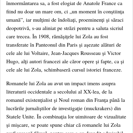
înmormântarea sa, a fost elogiat de Anatole France ca
fiind nu doar un mare om, ci „un moment în conștiința
umană”, iar mulțimi de îndoliați, proeminenți și săraci
deopotrivă, s-au aliniat pe străzi pentru a saluta sicriul
care trecea. În 1908, rămășițele lui Zola au fost
transferate în Panteonul din Paris și așezate alături de
cele ale lui Voltaire, Jean-Jacques Rousseau și Victor
Hugo, alți autori francezi ale căror opere și fapte, ca și
cele ale lui Zola, schimbaseră cursul istoriei franceze.
Romanele lui Zola au avut un impact imens asupra
literaturii occidentale a secolului al XX-lea, de la
romanul existențialist și Noul roman din Franța până la
lucrările jurnaliștilor de investigație (muckrakers) din
Statele Unite. În combinația lor uimitoare de vizualitate
și mișcare, se poate spune chiar că romanele lui Zola