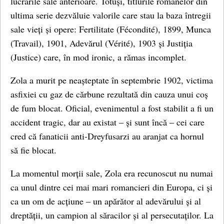
lucrările sale anterioare. Totuși, titlurile romanelor din
ultima serie dezvăluie valorile care stau la baza întregii
sale vieți și opere: Fertilitate (Fécondité), 1899, Munca
(Travail), 1901, Adevărul (Vérité), 1903 și Justiția
(Justice) care, în mod ironic, a rămas incomplet.
Zola a murit pe neașteptate în septembrie 1902, victima
asfixiei cu gaz de cărbune rezultată din cauza unui coș
de fum blocat. Oficial, evenimentul a fost stabilit a fi un
accident tragic, dar au existat – și sunt încă – cei care
cred că fanaticii anti-Dreyfusarzi au aranjat ca hornul
să fie blocat.
La momentul morții sale, Zola era recunoscut nu numai
ca unul dintre cei mai mari romancieri din Europa, ci și
ca un om de acțiune – un apărător al adevărului și al
dreptății, un campion al săracilor și al persecutaților. La