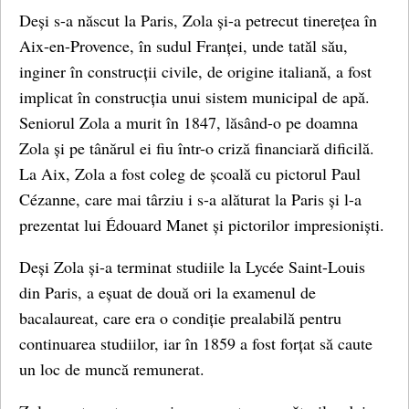
Deși s-a născut la Paris, Zola și-a petrecut tinerețea în
Aix-en-Provence, în sudul Franței, unde tatăl său,
inginer în construcții civile, de origine italiană, a fost
implicat în construcția unui sistem municipal de apă.
Seniorul Zola a murit în 1847, lăsând-o pe doamna
Zola și pe tânărul ei fiu într-o criză financiară dificilă.
La Aix, Zola a fost coleg de școală cu pictorul Paul
Cézanne, care mai târziu i s-a alăturat la Paris și l-a
prezentat lui Édouard Manet și pictorilor impresioniști.
Deși Zola și-a terminat studiile la Lycée Saint-Louis
din Paris, a eșuat de două ori la examenul de
bacalaureat, care era o condiție prealabilă pentru
continuarea studiilor, iar în 1859 a fost forțat să caute
un loc de muncă remunerat.