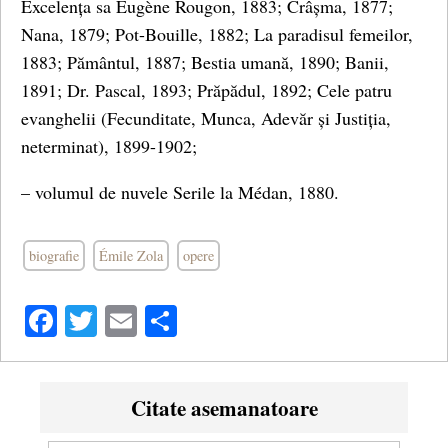
Excelența sa Eugène Rougon, 1883; Crâșma, 1877;
Nana, 1879; Pot-Bouille, 1882; La paradisul femeilor,
1883; Pământul, 1887; Bestia umană, 1890; Banii,
1891; Dr. Pascal, 1893; Prăpădul, 1892; Cele patru
evanghelii (Fecunditate, Munca, Adevăr și Justiția,
neterminat), 1899-1902;
– volumul de nuvele Serile la Médan, 1880.
biografie
Émile Zola
opere
Facebook
Twitter
Email
Share
Citate asemanatoare