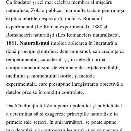
Ca fondator și cel mai celebru membru al mișcării
naturaliste, Zola a publicat mai multe tratate pentru a-și
explica teoriile despre artă, inclusiv Romanul
experimental (Le Roman experimental), 1880 și
Romancierii naturaliști (Les Romanciers naturalistes),
Naturalismul
1881.
implică aplicarea în literatură a
două principii științifice: determinismul, sau credința că
temperamentul, caracterul, și, în cele din urmă,
comportamentul sunt determinate de forțele eredității,
mediului și momentului istoric; și metoda
experimentală, care presupune înregistrarea obiectivă a
datelor precise în condiții controlate.
Dacă înclinația lui Zola pentru polemici și publicitate l-
a determinat să-și exagereze principiile naturaliste în
primele sale scrieri, în anii următori, se poate spune,
mai degrabă, că controversa l-a urmărit pe romancierul