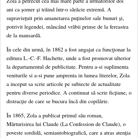
Zola a petrecut cea mai mare parte a următorilor doi
ani ca șomer și trăind într-o sărăcie extremă. A
supraviețuit prin amanetarea puținelor sale bunuri și,
potrivit legendei, mâncând vrăbii prinse de la fereastra
de la mansardă.
În cele din urmă, în 1862 a fost angajat ca funcţionar la
editura L.-C.-F. Hachette, unde a fost promovat ulterior
la departamentul de publicitate. Pentru a-si suplimenta
veniturile si a-si pune amprenta in lumea literelor, Zola
a inceput sa scrie articole pe subiecte de actualitate
pentru diverse periodice. A continuat să scrie ficțiune, o
distracție de care se bucura încă din copilărie.
În 1865, Zola a publicat primul său roman,
Mărturisirea lui Claude (La Confession de Claude), o
poveste sordidă, semiautobiografică, care a atras atenția