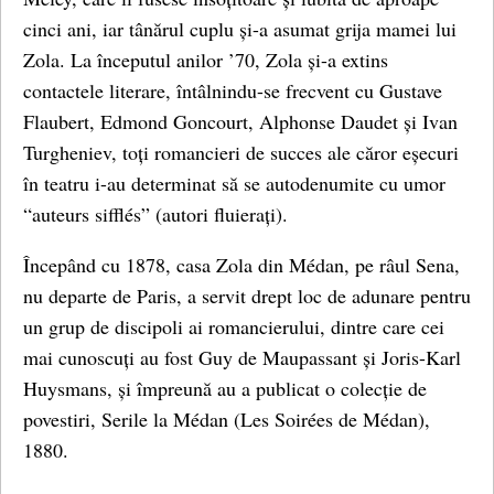
cinci ani, iar tânărul cuplu și-a asumat grija mamei lui
Zola. La începutul anilor ’70, Zola și-a extins
contactele literare, întâlnindu-se frecvent cu Gustave
Flaubert, Edmond Goncourt, Alphonse Daudet și Ivan
Turgheniev, toți romancieri de succes ale căror eșecuri
în teatru i-au determinat să se autodenumite cu umor
“auteurs sifflés” (autori fluierați).
Începând cu 1878, casa Zola din Médan, pe râul Sena,
nu departe de Paris, a servit drept loc de adunare pentru
un grup de discipoli ai romancierului, dintre care cei
mai cunoscuți au fost Guy de Maupassant și Joris-Karl
Huysmans, și împreună au a publicat o colecție de
povestiri, Serile la Médan (Les Soirées de Médan),
1880.