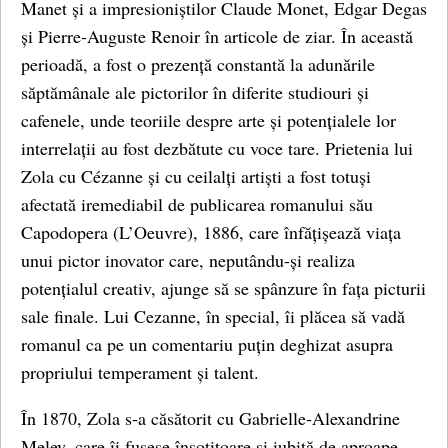
Manet și a impresioniștilor Claude Monet, Edgar Degas
și Pierre-Auguste Renoir în articole de ziar. În această
perioadă, a fost o prezență constantă la adunările
săptămânale ale pictorilor în diferite studiouri și
cafenele, unde teoriile despre arte și potențialele lor
interrelații au fost dezbătute cu voce tare. Prietenia lui
Zola cu Cézanne și cu ceilalți artiști a fost totuși
afectată iremediabil de publicarea romanului său
Capodopera (L’Oeuvre), 1886, care înfățișează viața
unui pictor inovator care, neputându-și realiza
potențialul creativ, ajunge să se spânzure în fața picturii
sale finale. Lui Cezanne, în special, îi plăcea să vadă
romanul ca pe un comentariu puțin deghizat asupra
propriului temperament și talent.
În 1870, Zola s-a căsătorit cu Gabrielle-Alexandrine
Meley, care îi fusese însoțitoare și iubită de aproape