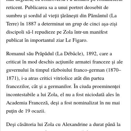
reticent. Publicarea sa a unui portret deosebit de
sumbru și sordid al vieții țărănești din Pământul (La
Terre) în 1887 a determinat un grup de cinci așa-ziși
discipoli să-l repudieze pe Zola într-un manifest
publicat în importantul ziar Le Figaro.
Romanul său Prăpădul (La Débâcle), 1892, care a
criticat în mod deschis acțiunile armatei franceze și ale
guvernului în timpul războiului franco-german (1870–
1871), i-a atras critici vitriolice atât din partea
francezilor, cât și a germanilor. În ciuda proeminenței
incontestabile a lui Zola, el nu a fost niciodată ales în
Academia Franceză, deși a fost nominalizat în nu mai
puțin de 19 ocazii.
Deși căsătoria lui Zola cu Alexandrine a durat până la