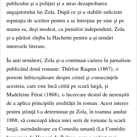
publicului și a poliției și a atras dezaprobarea
angajatorului lui Zola. După ce și-a stabilit suficient
reputația de scriitor pentru a se întreține pe sine și pe
mama sa, deși modest, ca jurnalist independent, Zola
și-a părăsit slujba la Hachette pentru a-și urmări
interesele literare.
În anii următori, Zola și-a continuat cariera în jurnalism
publicând două romane: Thérèse Raquin (1867), o
poveste înfricoșătoare despre crimă și consecințele
acesteia, care este încă citită pe scară largă, și
Madeleine Férat (1868), o încercare destul de nereușită
de a aplica principiile eredității în roman. Acest interes
pentru știință l-a determinat pe Zola, în toamna anului
1868, să conceapă ideea unei serii de romane la scară
largă, asemănătoare cu Comedia umană (La Comédie