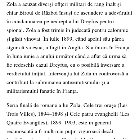
Zola a acuzat diverși ofițeri militari de rang înalt și
chiar Biroul de Război însuși de ascundere a adevărului
în condamnarea pe nedrept a lui Dreyfus pentru
spionaj. Zola a fost trimis în judecată pentru calomnie
și găsit vinovat. În iulie 1899, când apelul său părea
sigur că va eșua, a fugit în Anglia. S-a întors în Franța
în luna iunie a anului următor când a aflat că urma să
fie redeschis cazul Dreyfus, cu o posibilă inversare a
verdictului inițial. Intervenția lui Zola în controversă a
contribuit la subminarea antisemitismului și a
militarismului fanatic în Franța.
Seria finală de romane a lui Zola, Cele trei orașe (Les
Trois Villes), 1894–1898 și Cele patru evanghelii (Les
Quatre Évangiles), 1899–1903, este în general
recunoscută a fi mult mai puțin viguroasă decât