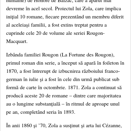
humaine) de Honoré de Balzac, care a apărut mai
devreme în acel secol. Proiectul lui Zola, care implica
inițial 10 romane, fiecare prezentând un membru diferit
al aceleiași familii, a fost extins treptat pentru a
cuprinde cele 20 de volume ale seriei Rougon-
Macquart.
Izbânda familiei Rougon (La Fortune des Rougon),
primul roman din serie, a început să apară în foileton în
1870, a fost întrerupt de izbucnirea războiului franco-
german în iulie și a fost în cele din urmă publicat sub
formă de carte în octombrie. 1871. Zola a continuat să
producă aceste 20 de romane – dintre care majoritatea
au o lungime substanțială – în ritmul de aproape unul
pe an, completând seria în 1893.
În anii 1860 și ’70, Zola a susținut și arta lui Cézanne,