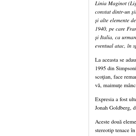
Linia Maginot (Li
constat dintr-un și
și alte elemente de
1940, pe care Fran
și Italia, ca urma
eventual atac, în 
La aceasta se adau
1995 din Simpsonii 
scoțian, face remar
vă, maimuțe mâncă
Expresia a fost ult
Jonah Goldberg, dup
Aceste două element
stereotip tenace î