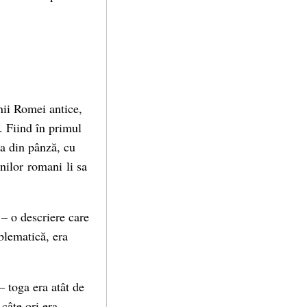
enii Romei antice,
. Fiind în primul
ea din pânză, cu
nilor romani li sa
 – o descriere care
blematică, era
 – toga era atât de
 câte ori era