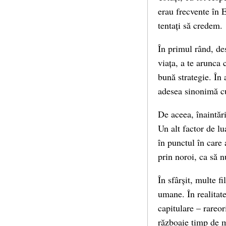
erau frecvente în 
tentați să credem.
În primul rând, des
viața, a te arunca 
bună strategie. În 
adesea sinonimă c
De aceea, înaintări
Un alt factor de lu
în punctul în care 
prin noroi, ca să 
În sfârșit, multe f
umane. În realitate
capitulare – rareor
războaie timp de m