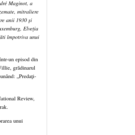
ndré Maginot, a
azemate, mitraliere
re anii 1930 și
uxemburg, Elveția
ăti împotriva unui
într-un episod din
illie, grădinarul
punând: „Predați-
 National Review,
rak.
orarea unui