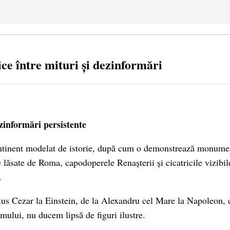
ice între mituri și dezinformări
ezinformări persistente
ntinent modelat de istorie, după cum o demonstrează monumen
le lăsate de Roma, capodoperele Renașterii și cicatricile vizibi
.
ulius Cezar la Einstein, de la Alexandru cel Mare la Napoleon, 
mului, nu ducem lipsă de figuri ilustre.