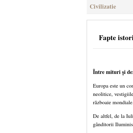
Civilizatie
Fapte istor
Între mituri și d
Europa este un co
neolitice, vestigii
războaie mondiale
De altfel, de la I
gânditorii Iluminis