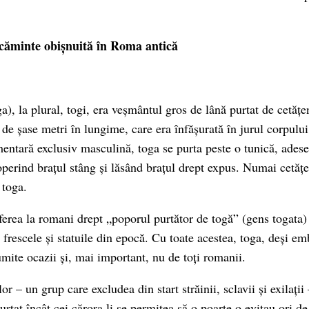
căminte obișnuită în Roma antică
ga), la plural, togi, era veșmântul gros de lână purtat de cetăț
de șase metri în lungime, care era înfășurată în jurul corpului
mentară exclusiv masculină, toga se purta peste o tunică, ades
perind brațul stâng și lăsând brațul drept expus. Numai cetățe
 toga.
eferea la romani drept „poporul purtător de togă” (gens togata)
frescele și statuile din epocă. Cu toate acestea, toga, deși em
umite ocazii și, mai important, nu de toți romanii.
or – un grup care excludea din start străinii, sclavii și exilații
urtat încât cei cărora li se permitea să o poarte o evitau ori de