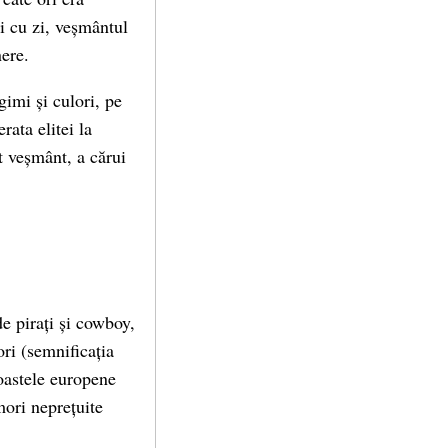
zi cu zi, veșmântul
nere.
gimi și culori, pe
rata elitei la
t veșmânt, a cărui
de pirați și cowboy,
ori (semnificația
oastele europene
mori neprețuite