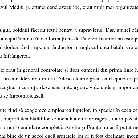
Evul Mediu și, atunci când aveau loc, erau mult mai organizate
igur, soldații făceau totul pentru a supraviețui. Dar, atunci cân
cu capul înainte într-o formațiune de lăncieri inamici nu este 
al doilea rând, ruperea rândurilor în mijlocul unei bătălii era 
u înfrângerea.
le erau în general controlate și doar oamenii din prima linie l
at în considerare: armura. Adesea foarte grea, ea îi epuiza rap
aceștia, încetiniți, deveneau ținte ușoare – de unde și importanț
nu se împotmolească.
ilme tind să exagereze amploarea luptelor, în special în ceea ce
, majoritatea bătăliilor se încheiau cu o retragere, un impas st
i printr-o anihilare completă. Anglia și Franța nu ar fi putut n
ai bine de un secol dacă armatele lor ar fi fost decimate înce