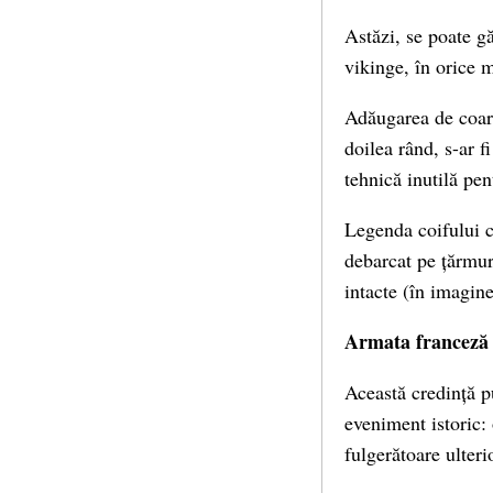
Astăzi, se poate g
vikinge, în orice 
Adăugarea de coarne
doilea rând, s-ar fi
tehnică inutilă pe
Legenda coifului c
debarcat pe țărmur
intacte (în imagine
Armata franceză a
Această credință p
eveniment istoric:
fulgerătoare ulteri