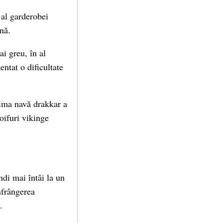
 al garderobei
nă.
ai greu, în al
zentat o dificultate
tima navă drakkar a
oifuri vikinge
ndi mai întâi la un
nfrângerea
.