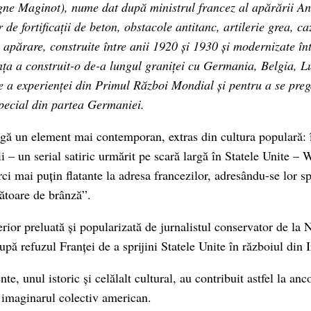
gne Maginot), nume dat după ministrul francez al apărării A
r de fortificații de beton, obstacole antitanc, artilerie grea, c
 apărare, construite între anii 1920 și 1930 și modernizate înt
ța a construit-o de-a lungul graniței cu Germania, Belgia, L
re a experienței din Primul Război Mondial și pentru a se preg
special din partea Germaniei.
gă un element mai contemporan, extras din cultura populară: 
– un serial satiric urmărit pe scară largă în Statele Unite – W
ci mai puțin flatante la adresa francezilor, adresându-se lor s
toare de brânză”.
erior preluată și popularizată de jurnalistul conservator de la
ă refuzul Franței de a sprijini Statele Unite în războiul din I
e, unul istoric și celălalt cultural, au contribuit astfel la anc
n imaginarul colectiv american.