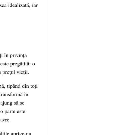
ea idealizată, iar
i în privința
este pregătită: o
 prețul vieții.
ă, țipând din toți
 transformă în
 ajung să se
o parte este
davre.
ăliile aprige nu