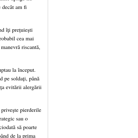
 decât am fi
d îți prețuiești
probabil cea mai
o manevră riscantă,
uptau la început.
id pe soldați, până
a evitării alergării
 privește pierderile
rategic sau o
iciodată să poarte
pând de la prima