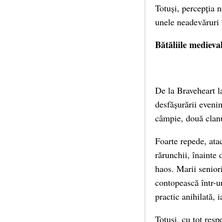
Totuși, percepția n
unele neadevăruri 
Bătăliile medieva
De la Braveheart la
desfășurării eveni
câmpie, două clanuri
Foarte repede, atac
rărunchii, înainte 
haos. Marii seniori
contopească într-u
practic anihilată, 
Totuși, cu tot resp