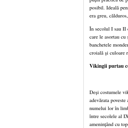
posibil. Ideală pen
era greu, călduros,
În secolul I sau II
care le asortau cu ș
banchetele mondene
croială și culoare r
Vikingii purtau c
Deși costumele viki
adevărata poveste 
numelui lor în lim
între secolele al I
amenințând cu topo