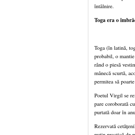
întâlnire.
Toga era o îmbră
Toga (în latină, to
probabil, o mantie 
rând o piesă vesti
mânecă scurtă, aco
permitea să poarte
Poetul Virgil se r
pare coroborată cu 
purtată doar în an
Rezervată cetățenil
puțin practică de p