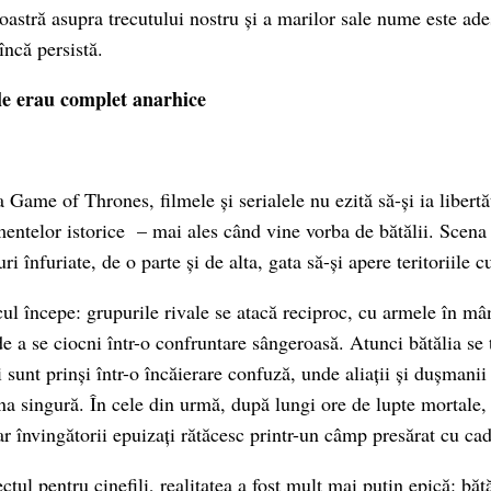
oastră asupra trecutului nostru și a marilor sale nume este ades
încă persistă.
le erau complet anarhice
 Game of Thrones, filmele și serialele nu ezită să-și ia libertăț
mentelor istorice – mai ales când vine vorba de bătălii. Scena 
 înfuriate, de o parte și de alta, gata să-și apere teritoriile cu
ul începe: grupurile rivale se atacă reciproc, cu armele în mân
de a se ciocni într-o confruntare sângeroasă. Atunci bătălia se
 sunt prinși într-o încăierare confuză, unde aliații și dușmanii
na singură. În cele din urmă, după lungi ore de lupte mortale, 
iar învingătorii epuizați rătăcesc printr-un câmp presărat cu ca
ectul pentru cinefili, realitatea a fost mult mai puțin epică: băt