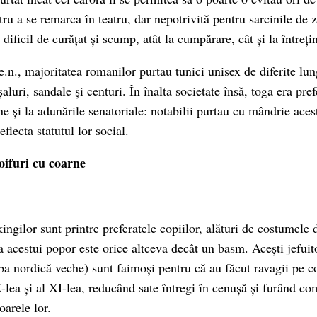
tru a se remarca în teatru, dar nepotrivită pentru sarcinile de 
 dificil de curățat și scump, atât la cumpărare, cât și la întreți
 e.n., majoritatea romanilor purtau tunici unisex de diferite lun
aluri, sandale și centuri. În înalta societate însă, toga era prefe
 și la adunările senatoriale: notabilii purtau cu mândrie aces
eflecta statutul lor social.
oifuri cu coarne
ngilor sunt printre preferatele copiilor, alături de costumele 
a acestui popor este orice altceva decât un basm. Acești jefuit
ba nordică veche) sunt faimoși pentru că au făcut ravagii pe c
X-lea și al XI-lea, reducând sate întregi în cenușă și furând co
arele lor.