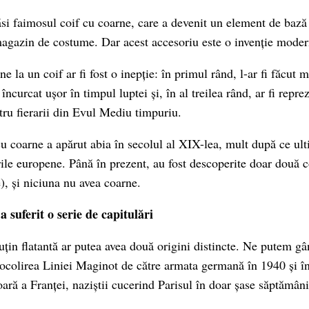
ăsi faimosul coif cu coarne, care a devenit un element de bază
magazin de costume. Dar acest accesoriu este o invenție moder
 la un coif ar fi fost o inepție: în primul rând, l-ar fi făcut m
 încurcat ușor în timpul luptei și, în al treilea rând, ar fi repre
ntru fierarii din Evul Mediu timpuriu.
u coarne a apărut abia în secolul al XIX-lea, mult după ce ul
ile europene. Până în prezent, au fost descoperite doar două c
), și niciuna nu avea coarne.
 suferit o serie de capitulări
uțin flatantă ar putea avea două origini distincte. Ne putem gâ
 ocolirea Liniei Maginot de către armata germană în 1940 și î
oară a Franței, naziștii cucerind Parisul în doar șase săptămâni