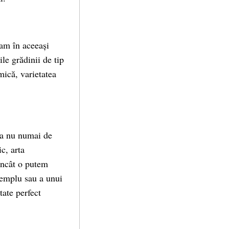
cam în aceeași
le grădinii de tip
 mică, varietatea
ama nu numai de
c, arta
 încât o putem
templu sau a unui
tate perfect