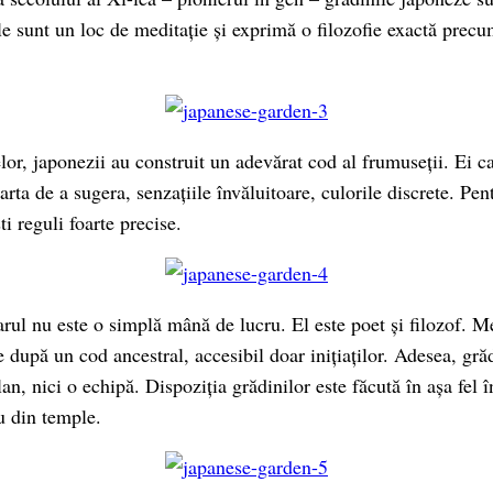
ele sunt un loc de meditație și exprimă o filozofie exactă prec
or, japonezii au construit un adevărat cod al frumuseții. Ei ca
 arta de a sugera, senzațiile învăluitoare, culorile discrete. Pen
i reguli foarte pre­cise.
rul nu este o simplă mână de lucru. El este poet și filozof. Me
e după un cod ances­tral, accesibil doar inițiaților. Adesea, gră
lan, nici o echipă. Dispoziția grădinilor este făcută în așa fel î
u din temple.