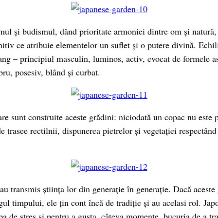
mul și budismul, dând prioritate armoniei dintre om și natură, 
tiv ce atribuie elementelor un suflet și o putere divină. Echil
ng – principiul masculin, luminos, activ, evocat de formele asc
ru, posesiv, blând și curbat.
re sunt construite aceste grădini: niciodată un copac nu este p
de trasee rectilnii, dispunerea pietrelor și vegetației respectâ
au transmis știința lor din generație în generație. Dacă aceste
ul timpului, ele țin cont încă de tradiție și au acelasi rol. Jap
pa de stres și pentru a gusta, câteva momente, bucuria de a tra