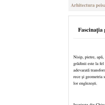
Arhitectura peis
Fascinația 
Nisip, pietre, apă,
grădinii este la fe
adevarată transfor
rece și geometria s
lor englezești.
Inspirate din Chin