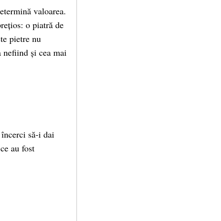
determină valoarea.
rețios: o piatră de
e pie­tre nu
 nefiind și cea mai
încerci să-i dai
ce au fost