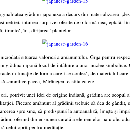
iginalitatea grădinii japoneze a decurs din materializarea „des
asimetriei, intuirea surprizei oferite de o formă neașteptată, li
, tiranică, în „dirijarea” plantelor.
 niciodată situarea valorică a amănuntului. Grija pentru respect
 din grădina niponă locul de întâlnire a unor nuclee simbolice.
racte în funcție de forma care i se conferă, de materialul care 
să semnifice pacea, bătrânețea, castitatea etc.
ri, potrivit unei idei de origine indiană, grădina are scopul al
itației. Fiecare amănunt al grădinii trebuie să dea de gândit, 
oarcerea spre sine, să predispună la autoanaliză, liniște și împă
rădini, oferind dimensiunea curată a elementelor naturale, ad
ară celui oprit pentru meditație.