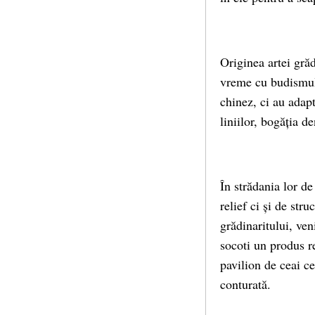
Originea artei grăd
vreme cu budismul ș
chinez, ci au adapt
liniilor, bogăția d
În strădania lor d
relief ci și de str
grădinaritului, ven
socoti un produs r
pavilion de ceai c
conturată.