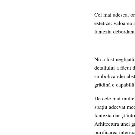
Cel mai adesea, or
estetice: valoarea 
fantezia debordantă
Nu a fost neglijată
detaliului a făcut
simboliza idei abst
grădină e capabilă 
De cele mai multe o
spațiu adecvat med
fantezia dar și înt
Arhitectura unei g
purificarea interio