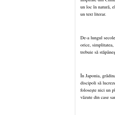
un loc în natură, 
un text literar.
De-a lungul secolel
orice, simplitatea,
trebuie să stăpâneșt
În Japonia, grădina
discipoli să lucrez
folosește nici un p
văzute din case sa