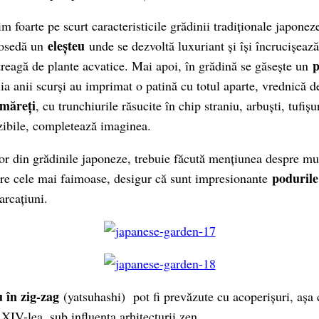
im foarte pe scurt caracteristicile grădinii tradiționale japoneze
eleșteu
posedă un
unde se dezvoltă luxuriant și își încrucișează
ntreagă de plante acvatice. Mai apoi, în grădină se găsește un
a anii scurși au imprimat o patină cu totul aparte, vrednică de
 măreți
, cu trunchiurile răsucite în chip straniu, arbuști, tufișur
izibile, completează imaginea.
lor din grădinile japoneze, trebuie făcută mențiunea despre mul
podurile
intre cele mai faimoase, desigur că sunt impresionante
arcațiuni.
u în zig-zag
(yatsuhashi) pot fi prevăzute cu acoperișuri, așa
 XIV-lea, sub influența arhitecturii zen.