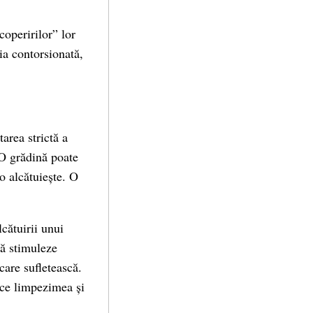
coperirilor” lor
nia contorsionată,
area strictă a
 O grădină poate
o alcătuiește. O
cătuirii unui
să stimuleze
care sufletească.
uce limpezimea și