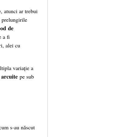
, atunci ar trebui
 prelungirile
pod
de
 a fi
i, alei cu
tipla variație a
 arcuite
pe sub
 cum s-au născut