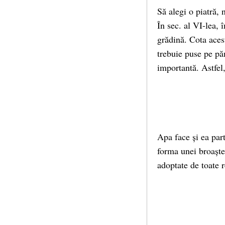
Să alegi o piatră,
În sec. al VI-lea, 
grădină. Cota acest
trebuie puse pe pă
importantă. Astfel,
Apa face și ea part
forma unei broaște 
adoptate de toate r