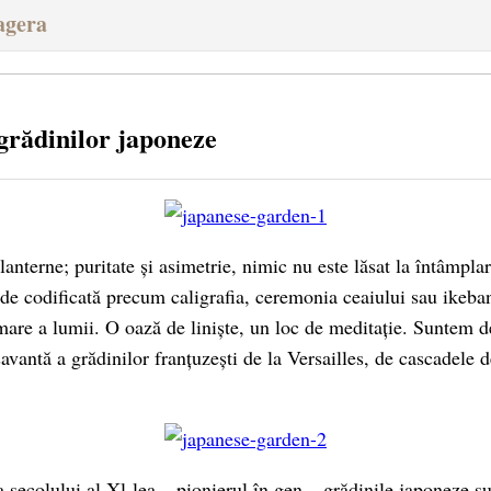
agera
grădinilor japoneze
 lanterne; puritate și asimetrie, nimic nu este lăsat la întâmpla
l de codificată precum caligrafia, ceremonia ceaiului sau ikeba
mare a lumii. O oază de liniște, un loc de meditație. Suntem d
avantă a grădinilor franțuzești de la Versailles, de cascadele de
a secolului al Xl-lea – pionierul în gen – grădinile japoneze s