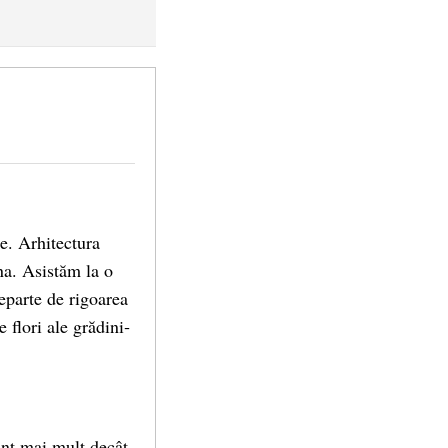
re. Arhitectura
na. Asistăm la o
eparte de rigoarea
 flori ale grădini­
unt mai mult decât