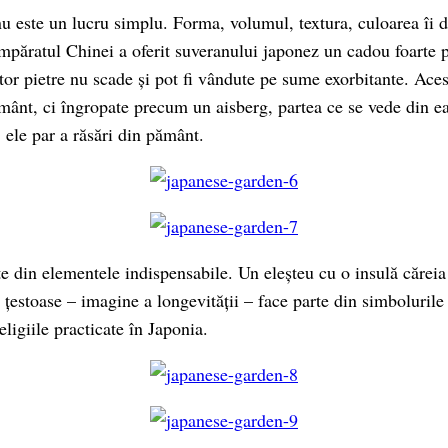
 nu este un lucru simplu. Forma, volumul, textura, culoarea îi 
împăratul Chinei a oferit suveranului japonez un cadou foarte p
or pietre nu scade și pot fi vândute pe sume exorbitante. Acest
mânt, ci îngropate precum un aisberg, partea ce se vede din ea
 ele par a răsări din pământ.
e din elementele indispensabile. Un eleșteu cu o insulă căreia 
țestoase – imagine a longevității – face parte din simbolurile 
eligiile practicate în Japonia.