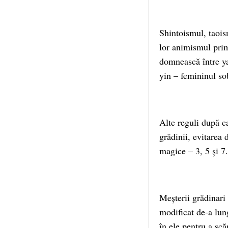
Shintoismul, taois
lor animismul primi
domnească între ya
yin – femininul sob
Alte reguli după ca
grădinii, evitarea 
magice – 3, 5 și 7.
Meșterii grădinari 
modificat de-a lung
în ele pentru a scă