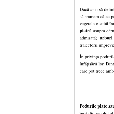
Dacă ar fi să defin
să spunem că ea 
vegetale o suită î
piatră
asupra cărui
arbori
admirată;
traiectorii imprev
În privința poduri
înfățișării lor. D
care pot trece amb
Podurile plate sa
încă din secolul al