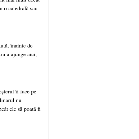
um o catedrală sau
ută, înainte de
tru a ajunge aici,
șterul îi face pe
dinarul nu
ncât ele să poată fi