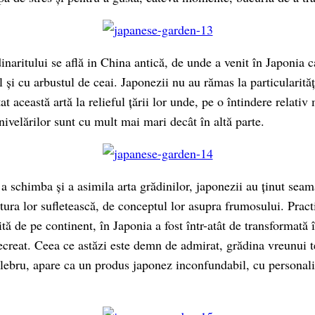
inaritului se află in China antică, de unde a venit în Japonia 
i cu arbustul de ceai. Japonezii nu au rămas la particularități
at această artă la relieful țării lor unde, pe o întindere relativ
enivelărilor sunt cu mult mai mari decât în altă parte.
e a schimba și a asimila arta grădinilor, japonezii au ținut se
uctura lor sufletească, de conceptul lor asupra frumosului. Practi
ită de pe continent, în Japonia a fost într-atât de transformată
ecreat. Ceea ce astăzi este demn de admirat, grădina vreunui 
elebru, apare ca un produs japonez inconfundabil, cu personali