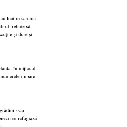
au luat în sarcina
ibrul trebuie să
uțite și dure și
lantat în mijlocul
nd numerele impare
 grădini s-au
onezii se refugiază
i.