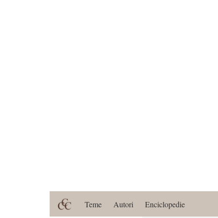
Teme
Autori
Enciclopedie