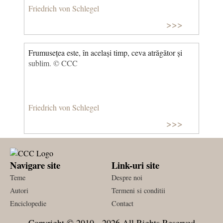
Friedrich von Schlegel
>>>
Frumusețea este, în același timp, ceva atrăgător și
sublim. © CCC
Friedrich von Schlegel
>>>
Navigare site
Link-uri site
Teme
Despre noi
Autori
Termeni si conditii
Enciclopedie
Contact
Copyright © 2010 - 2026 All Rights Reserved