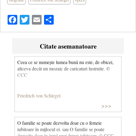
Facebook
Twitter
Email
Share
Citate asemanatoare
Ceea ce se numește lumea bună nu este, de obicei,
altceva decât un mozaic de caricaturi lustruite. ©
CCC
Friedrich von Schlegel
>>>
O familie se poate dezvolta doar cu o femeie
iubitoare în mijlocul ei. sau O familie se poate
dezvolta doar în jurul unei femei iubitoare. © CCC