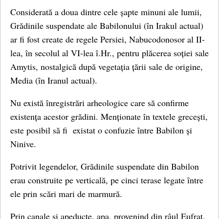
Considerată a doua dintre cele șapte minuni ale lumii,
Grădinile suspendate ale Babilonului (în Irakul actual)
ar fi fost create de regele Persiei, Nabucodonosor al II-
lea, în secolul al VI-lea î.Hr., pentru plăcerea soției sale
Amytis, nostalgică după vegetația țării sale de origine,
Media (în Iranul actual).
Nu există înregistrări arheologice care să confirme
existența acestor grădini. Menționate în textele grecești,
este posibil să fi existat o confuzie între Babilon și
Ninive.
Potrivit legendelor, Grădinile suspendate din Babilon
erau construite pe verticală, pe cinci terase legate între
ele prin scări mari de marmură.
Prin canale și apeducte, apa, provenind din râul Eufrat,