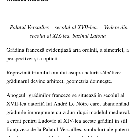
Palatul Versailles – secolul al XVII-lea. – Vedere din
secolul al XIX-lea, bazinul Latona
Grădina franceză evidențiază arta ordinii, a simetriei, a
perspectivei și a opticii.
Reprezintă triumful omului asupra naturii sălbătice:
grădinarul devine arhitect, geometria domnește.
Apogeul grădinilor franceze se situează în secolul al
XVII-lea datorită lui André Le Nôtre care, abandonând
grădinile împrejmuite cu ziduri după modelul medieval,
a creat pentru Ludovic al XIV-lea aceste grădini în stil
franțuzesc de la Palatul Versailles, simboluri ale puterii