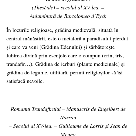
(Theséide) – secolul al XV-lea. –
Anluminură de Bartolomeo d´Eyck
În locurile religioase, grădina medievală, situată în
centrul mănăstirii, este o metaforă a paradisului pierdut
și care va veni (Grădina Edenului) și sărbătorește
Iubirea divină prin esențele care o compun (crin, iris,
trandafir…). Grădina de ierburi (plante medicinale) și
grădina de legume, utilitară, permit religioșilor să își
satisfacă nevoile.
Romanul Trandafirului – Manuscris de Engelbert de
Nassau
– Secolul al XV-lea. – Guillaume de Lorris și Jean de
Meung