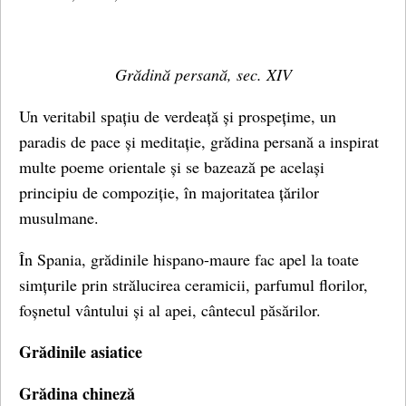
Grădină persană, sec. XIV
Un veritabil spațiu de verdeață și prospețime, un
paradis de pace și meditație, grădina persană a inspirat
multe poeme orientale și se bazează pe același
principiu de compoziție, în majoritatea țărilor
musulmane.
În Spania, grădinile hispano-maure fac apel la toate
simțurile prin strălucirea ceramicii, parfumul florilor,
foșnetul vântului și al apei, cântecul păsărilor.
Grădinile asiatice
Grădina chineză