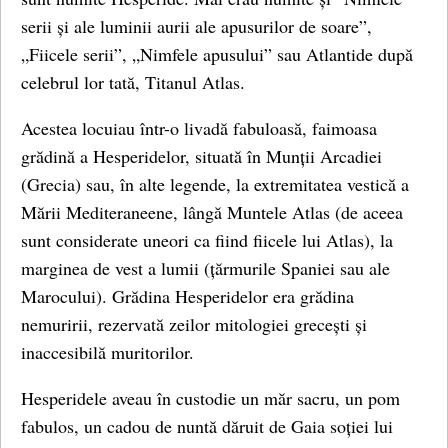
serii și ale luminii aurii ale apusurilor de soare”,
„Fiicele serii”, „Nimfele apusului” sau Atlantide după
celebrul lor tată, Titanul Atlas.
Acestea locuiau într-o livadă fabuloasă, faimoasa
grădină a Hesperidelor, situată în Munții Arcadiei
(Grecia) sau, în alte legende, la extremitatea vestică a
Mării Mediteraneene, lângă Muntele Atlas (de aceea
sunt considerate uneori ca fiind fiicele lui Atlas), la
marginea de vest a lumii (țărmurile Spaniei sau ale
Marocului). Grădina Hesperidelor era grădina
nemuririi, rezervată zeilor mitologiei grecești și
inaccesibilă muritorilor.
Hesperidele aveau în custodie un măr sacru, un pom
fabulos, un cadou de nuntă dăruit de Gaia soției lui