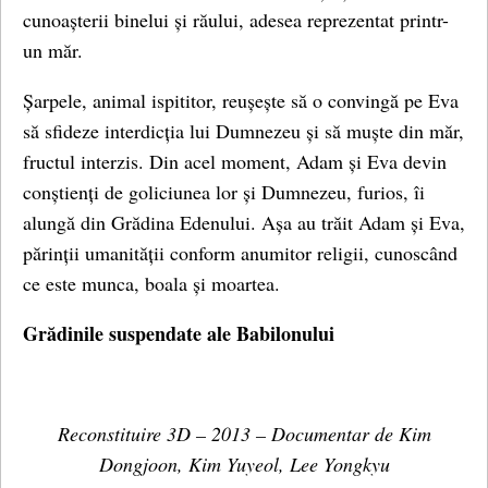
cunoașterii binelui și răului, adesea reprezentat printr-
un măr.
Șarpele, animal ispititor, reușește să o convingă pe Eva
să sfideze interdicția lui Dumnezeu și să muște din măr,
fructul interzis. Din acel moment, Adam și Eva devin
conștienți de goliciunea lor și Dumnezeu, furios, îi
alungă din Grădina Edenului. Așa au trăit Adam și Eva,
părinții umanității conform anumitor religii, cunoscând
ce este munca, boala și moartea.
Grădinile suspendate ale Babilonului
Reconstituire 3D – 2013 – Documentar de Kim
Dongjoon, Kim Yuyeol, Lee Yongkyu