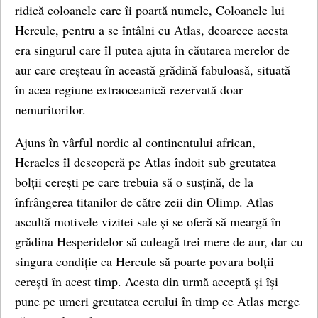
ridică coloanele care îi poartă numele, Coloanele lui
Hercule, pentru a se întâlni cu Atlas, deoarece acesta
era singurul care îl putea ajuta în căutarea merelor de
aur care creșteau în această grădină fabuloasă, situată
în acea regiune extraoceanică rezervată doar
nemuritorilor.
Ajuns în vârful nordic al continentului african,
Heracles îl descoperă pe Atlas îndoit sub greutatea
bolții cerești pe care trebuia să o susțină, de la
înfrângerea titanilor de către zeii din Olimp. Atlas
ascultă motivele vizitei sale și se oferă să meargă în
grădina Hesperidelor să culeagă trei mere de aur, dar cu
singura condiție ca Hercule să poarte povara bolții
cerești în acest timp. Acesta din urmă acceptă și își
pune pe umeri greutatea cerului în timp ce Atlas merge