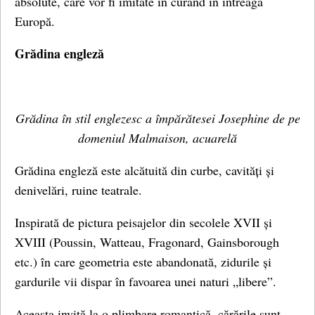
absolute, care vor fi imitate în curând în întreaga
Europă.
Grădina engleză
Grădina în stil englezesc a împărătesei Josephine de pe
domeniul Malmaison, acuarelă
Grădina engleză este alcătuită din curbe, cavități și
denivelări, ruine teatrale.
Inspirată de pictura peisajelor din secolele XVII și
XVIII (Poussin, Watteau, Fragonard, Gainsborough
etc.) în care geometria este abandonată, zidurile și
gardurile vii dispar în favoarea unei naturi „libere”.
Aceasta invită la o plimbare romantică, cărările sunt