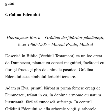
gutui.
Grădina Edenului
Hieronymus Bosch –
Grădina desfătărilor pământești
,
între
1480-1505
–
Muzeul Prado
,
Madrid
Descrisă în Biblie (Vechiul Testament) ca un loc creat
de Dumnezeu, plantat cu copaci magnifici, încărcați cu
flori și fructe și plin de animale pașnice, Grădina
Edenului este simbolul fericirii terestre.
Adam și Eva, primul bărbat și prima femeie creați de
Dumnezeu, trăiau în ea, în deplină armonie cu natura
luxuriantă, fără să cunoască suferința. În centrul
Grădinii Edenului se afla arborele vieții și arborele