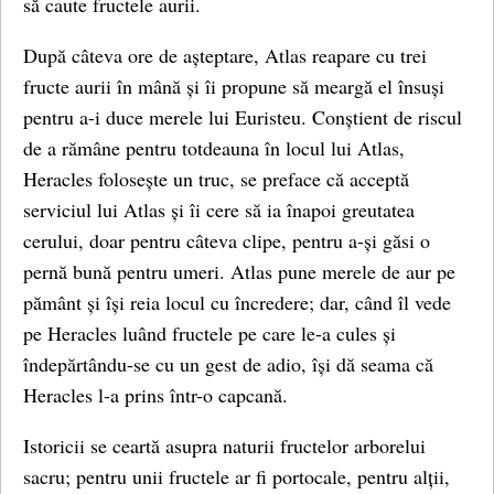
să caute fructele aurii.
După câteva ore de așteptare, Atlas reapare cu trei
fructe aurii în mână și îi propune să meargă el însuși
pentru a-i duce merele lui Euristeu. Conștient de riscul
de a rămâne pentru totdeauna în locul lui Atlas,
Heracles folosește un truc, se preface că acceptă
serviciul lui Atlas și îi cere să ia înapoi greutatea
cerului, doar pentru câteva clipe, pentru a-și găsi o
pernă bună pentru umeri. Atlas pune merele de aur pe
pământ și își reia locul cu încredere; dar, când îl vede
pe Heracles luând fructele pe care le-a cules și
îndepărtându-se cu un gest de adio, își dă seama că
Heracles l-a prins într-o capcană.
Istoricii se ceartă asupra naturii fructelor arborelui
sacru; pentru unii fructele ar fi portocale, pentru alții,