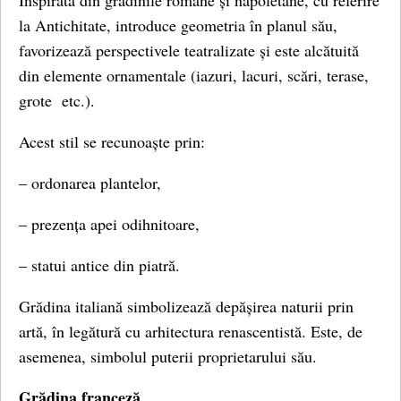
Inspirată din grădinile romane și napoletane, cu referire
la Antichitate, introduce geometria în planul său,
favorizează perspectivele teatralizate și este alcătuită
din elemente ornamentale (iazuri, lacuri, scări, terase,
grote etc.).
Acest stil se recunoaște prin:
– ordonarea plantelor,
– prezența apei odihnitoare,
– statui antice din piatră.
Grădina italiană simbolizează depășirea naturii prin
artă, în legătură cu arhitectura renascentistă. Este, de
asemenea, simbolul puterii proprietarului său.
Grădina franceză