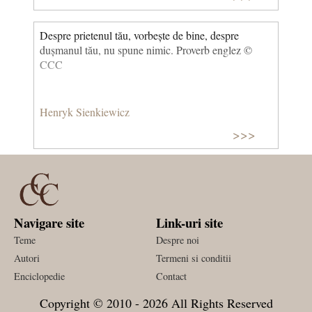
Despre prietenul tău, vorbește de bine, despre
dușmanul tău, nu spune nimic. Proverb englez ©
CCC
Henryk Sienkiewicz
>>>
Navigare site
Link-uri site
Teme
Despre noi
Autori
Termeni si conditii
Enciclopedie
Contact
Copyright © 2010 - 2026 All Rights Reserved