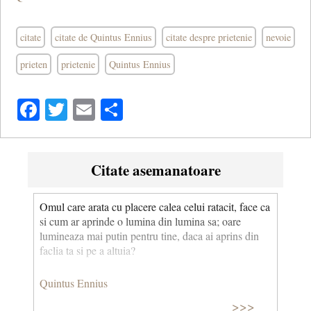
citate
citate de Quintus Ennius
citate despre prietenie
nevoie
prieten
prietenie
Quintus Ennius
Facebook
Twitter
Email
Share
Citate asemanatoare
Omul care arata cu placere calea celui ratacit, face ca
si cum ar aprinde o lumina din lumina sa; oare
lumineaza mai putin pentru tine, daca ai aprins din
faclia ta si pe a altuia?
Quintus Ennius
>>>