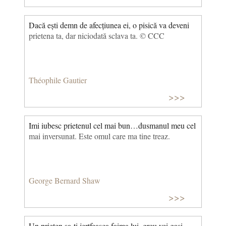
Dacă ești demn de afecțiunea ei, o pisică va deveni
prietena ta, dar niciodată sclava ta. © CCC
Théophile Gautier
>>>
Imi iubesc prietenul cel mai bun…dusmanul meu cel
mai inversunat. Este omul care ma tine treaz.
George Bernard Shaw
>>>
Un prieten sa-ti jertfeasca faima lui, greu vei gasi.