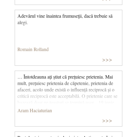
Adevărul vine înaintea frumuseţii, dacă trebuie să
alegi.
Romain Rolland
>>>
… Întotdeauna ați știut că prețuiesc prietenia. Mai
mult, prețuiesc prietenia de căpetenie, prietenia de
afaceri, acolo unde există o influență reciprocă și o
critică reciprocă este acceptabilă. O prietenie care se
bazează doar pe toasturi se termină ușor... 19 iunie,
1960 © CCC
Aram Haciaturian
>>>