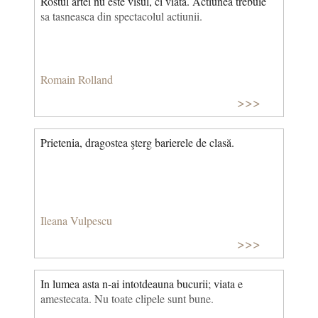
Rostul artei nu este visul, ci viata. Actiunea trebuie
sa tasneasca din spectacolul actiunii.
Romain Rolland
>>>
Prietenia, dragostea şterg barierele de clasă.
Ileana Vulpescu
>>>
In lumea asta n-ai intotdeauna bucurii; viata e
amestecata. Nu toate clipele sunt bune.