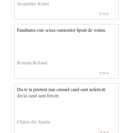
lungă cu unul sau doi „tovarăși” de drum! © CCC
Jacqueline Kelen
>>>
Fatalitatea este scuza oamenilor lipsiti de vointa.
Romain Rolland
>>>
Du-te la prieteni mai curand cand sunt nefericiti
decat cand sunt fericiti.
Chilon din Sparta
>>>