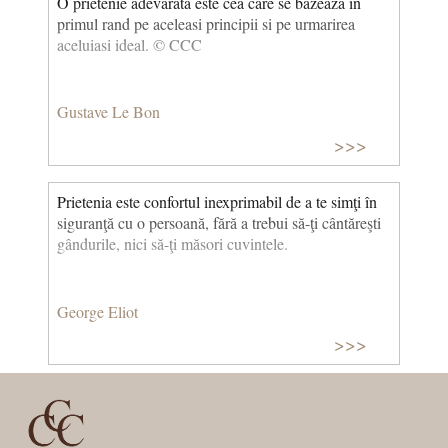
O prietenie adevarata este cea care se bazeaza in
primul rand pe aceleasi principii si pe urmarirea
aceluiasi ideal. © CCC
Gustave Le Bon
>>>
Prietenia este confortul inexprimabil de a te simţi în
siguranţă cu o persoană, fără a trebui să-ţi cântăreşti
gândurile, nici să-ţi măsori cuvintele.
George Eliot
>>>