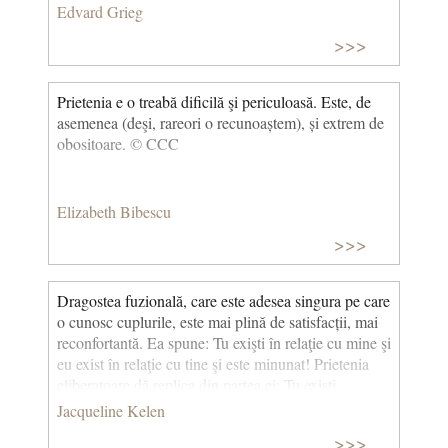
Edvard Grieg
>>>
Prietenia e o treabă dificilă şi periculoasă. Este, de
asemenea (deşi, rareori o recunoaștem), și extrem de
obositoare. © CCC
Elizabeth Bibescu
>>>
Dragostea fuzională, care este adesea singura pe care
o cunosc cuplurile, este mai plină de satisfacții, mai
reconfortantă. Ea spune: Tu exişti în relaţie cu mine şi
eu exist în relaţie cu tine şi este minunat! Prietenia
eliberatoare dă replica din partea ei: Tu exişti
independent de mine şi eu exist în afara ta, asta e
Jacqueline Kelen
minunat! Nu mă tem că te pierd, nu te temi că voi
>>>
evada, pentru că ne vedem, ne iubim în deplină