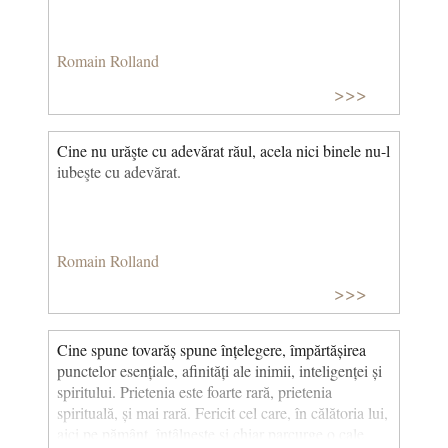
Romain Rolland
>>>
Cine nu urăşte cu adevărat răul, acela nici binele nu-l
iubeşte cu adevărat.
Romain Rolland
>>>
Cine spune tovarăș spune înțelegere, împărtășirea
punctelor esențiale, afinități ale inimii, inteligenței și
spiritului. Prietenia este foarte rară, prietenia
spirituală, și mai rară. Fericit cel care, în călătoria lui,
aici pe pământ, întâlnește și chiar parcurge o cale