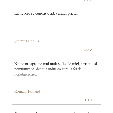
libertate. (A iubi din prietenie) © CCC
La nevoie se cunoaste adevaratul prieten.
Quintus Ennius
>>>
Nimic nu apropie mai mult sufletele mici, amarate si
nemultumite, decat gandul ca sunt la fel de
neputincioase.
Romain Rolland
>>>