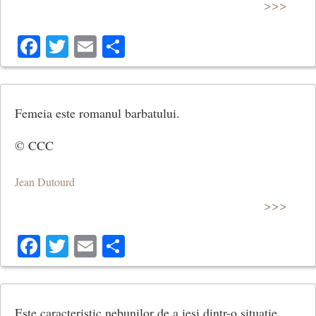
>>>
Facebook
Twitter
Email
Share
Femeia este romanul barbatului.
© CCC
Jean Dutourd
>>>
Facebook
Twitter
Email
Share
Este caracteristic nebunilor de a iesi dintr-o situatie