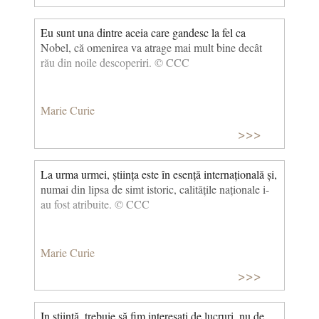
Eu sunt una dintre aceia care gandesc la fel ca
Nobel, că omenirea va atrage mai mult bine decât
rău din noile descoperiri. © CCC
Marie Curie
>>>
La urma urmei, știința este în esență internațională și,
numai din lipsa de simt istoric, calitățile naționale i-
au fost atribuite. © CCC
Marie Curie
>>>
In știință, trebuie să fim interesați de lucruri, nu de