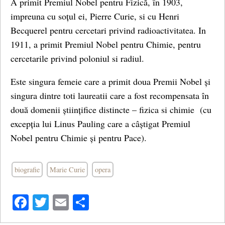
A primit Premiul Nobel pentru Fizică, în 1903,
impreuna cu soțul ei, Pierre Curie, si cu Henri
Becquerel pentru cercetari privind radioactivitatea. In
1911, a primit Premiul Nobel pentru Chimie, pentru
cercetarile privind poloniul si radiul.
Este singura femeie care a primit doua Premii Nobel și
singura dintre toti laureatii care a fost recompensata în
două domenii științifice distincte – fizica si chimie (cu
excepția lui Linus Pauling care a câștigat Premiul
Nobel pentru Chimie și pentru Pace).
biografie
Marie Curie
opera
Facebook
Twitter
Email
Share