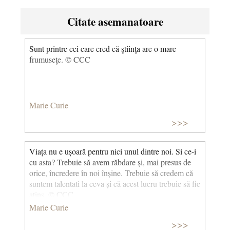
Citate asemanatoare
Sunt printre cei care cred că ştiinţa are o mare
frumuseţe. © CCC
Marie Curie
>>>
Viața nu e ușoară pentru nici unul dintre noi. Si ce-i
cu asta? Trebuie să avem răbdare și, mai presus de
orice, încredere în noi înșine. Trebuie să credem că
suntem talentati la ceva și că acest lucru trebuie să fie
atins. © CCC
Marie Curie
>>>