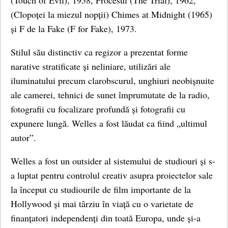
(Touch of Evil), 1958, Procesul (The Trial), 1962,
(Clopoței la miezul nopții) Chimes at Midnight (1965)
și F de la Fake (F for Fake), 1973.
Stilul său distinctiv ca regizor a prezentat forme
narative stratificate și neliniare, utilizări ale
iluminatului precum clarobscurul, unghiuri neobișnuite
ale camerei, tehnici de sunet împrumutate de la radio,
fotografii cu focalizare profundă și fotografii cu
expunere lungă. Welles a fost lăudat ca fiind „ultimul
autor”.
Welles a fost un outsider al sistemului de studiouri și s-
a luptat pentru controlul creativ asupra proiectelor sale
la început cu studiourile de film importante de la
Hollywood și mai târziu în viață cu o varietate de
finanțatori independenți din toată Europa, unde și-a