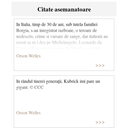
Citate asemanatoare
In Italia, timp de 30 de ani, sub tutela familiei
Borgia, s-au inregistrat razboaie, o teroare de
nedescris, crime si varsare de sange, dar italienii au
reusit sa ni-i dea pe Michelangelo, Leonardo da
Vinci si Renasterea in sine. In Elvetia, a existat
mereu o dragoste frateasca; au avut 500 de ani de
Orson Welles
democratie si pace si ce ne-au oferit? Ceasul cu cuc.
>>>
In rândul tinerei generaţii, Kubrick imi pare un
gigant. © CCC
Orson Welles
>>>