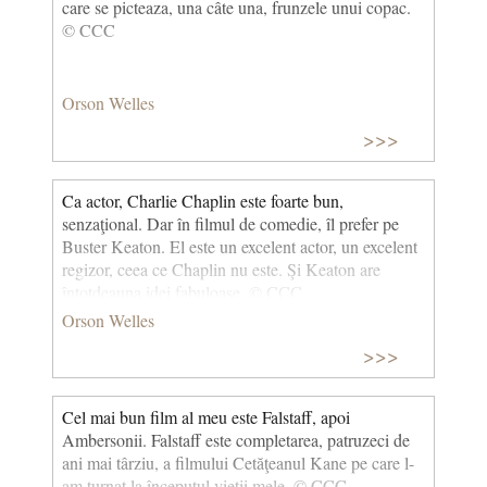
care se picteaza, una câte una, frunzele unui copac.
cineast rus care a revoluționat cinematografia de la
© CCC
începutul secolului al XX-lea prin teoria sa a
montajului, pe care a concretizat-o în filme, dintre
care Crucișătorul Potemkin (1925) este cel mai
Orson Welles
cunoscut. Din filmografia sa: Alexandru Nevski
(1938), Ivan cel Groaznic, seria I-a (1944), Ivan cel
>>>
Groaznic, seria a II-a (1958).]
Ca actor, Charlie Chaplin este foarte bun,
senzaţional. Dar în filmul de comedie, îl prefer pe
Buster Keaton. El este un excelent actor, un excelent
regizor, ceea ce Chaplin nu este. Şi Keaton are
întotdeauna idei fabuloase. © CCC
Orson Welles
>>>
Cel mai bun film al meu este Falstaff, apoi
Ambersonii. Falstaff este completarea, patruzeci de
ani mai târziu, a filmului Cetăţeanul Kane pe care l-
am turnat la începutul vieţii mele. © CCC