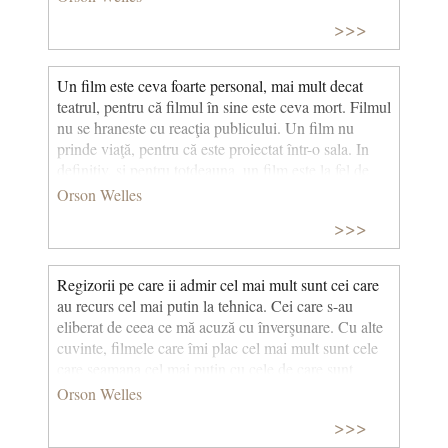
>>>
Un film este ceva foarte personal, mai mult decat
teatrul, pentru că filmul în sine este ceva mort. Filmul
nu se hraneste cu reacţia publicului. Un film nu
prinde viaţă, pentru că este proiectat într-o sala. In
definitiv, şi pentru totdeauna, un film este la fel de
mort ca si o carte. Si, potential, veşnic viu. © CCC
Orson Welles
>>>
Regizorii pe care ii admir cel mai mult sunt cei care
au recurs cel mai putin la tehnica. Cei care s-au
eliberat de ceea ce mă acuză cu înverşunare. Cu alte
cuvinte, filmele care îmi plac cel mai mult sunt cele
care seamana cel mai puţin cu cele de care sunt
acuzat a le face. © CCC
Orson Welles
>>>