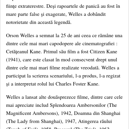
ființe extraterestre. Deși rapoartele de panică au fost în
mare parte false și exagerate, Welles a dobândit
notorietate din această legendă.
Orson Welles a semnat la 25 de ani ceea ce rămâne una
dintre cele mai mari capodopere ale cinematografiei :
Cetățeanul Kane. Primul său film a fost Citizen Kane
(1941), care este clasat în mod consecvent drept unul
dintre cele mai mari filme realizate vreodată. Welles a
participat la scrierea scenariului, l-a produs, l-a regizat
și a interpretat rolul lui Charles Foster Kane.
Welles a lansat alte douăsprezece filme, dintre care cele
mai apreciate includ Splendoarea Ambersonilor (The
Magnificent Ambersons), 1942, Doamna din Shanghai
(The Lady from Shanghai), 1947, Atingerea răului