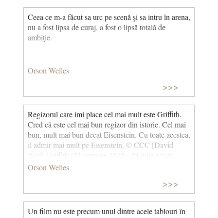
Ceea ce m-a făcut sa urc pe scenă şi sa intru în arena,
nu a fost lipsa de curaj, a fost o lipsă totală de
ambiţie.
Orson Welles
>>>
Regizorul care imi place cel mai mult este Griffith.
Cred că este cel mai bun regizor din istorie. Cel mai
bun, mult mai bun decat Eisenstein. Cu toate acestea,
il admir mai mult pe Eisenstein. © CCC [David
Wark Griffith (22 ianuarie 1875 - 23 iulie 1948),
regizor american, unul dintre cei mai importanți
Orson Welles
regizori din istoria cinematografiei și cel care a
>>>
transformat primul film în artă. Din filmografia sa,
cele mai cunoscute rămân: "Nașterea unei națiuni"
(1915) și "Intoleranță" (1916). Serghei Mihailovici
Un film nu este precum unul dintre acele tablouri în
Eisenstein (23 ianuarie 1898 - 11 februarie 1948),