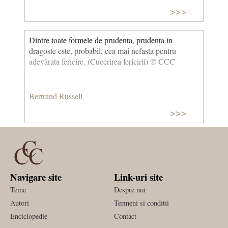
>>>
Dintre toate formele de prudenta, prudenta in
dragoste este, probabil, cea mai nefasta pentru
adevărata fericire. (Cucerirea fericirii) © CCC
Bertrand Russell
>>>
Navigare site
Link-uri site
Teme
Despre noi
Autori
Termeni si conditii
Enciclopedie
Contact