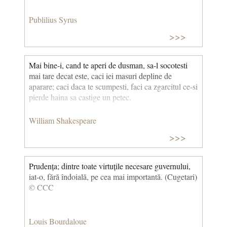
Publilius Syrus
>>>
Mai bine-i, cand te aperi de dusman, sa-l socotesti
mai tare decat este, caci iei masuri depline de
aparare; caci daca te scumpesti, faci ca zgarcitul ce-si
pierde haina sa castige un petec.
William Shakespeare
>>>
Prudența; dintre toate virtuțile necesare guvernului,
iat-o, fără îndoială, pe cea mai importantă. (Cugetari)
© CCC
Louis Bourdaloue