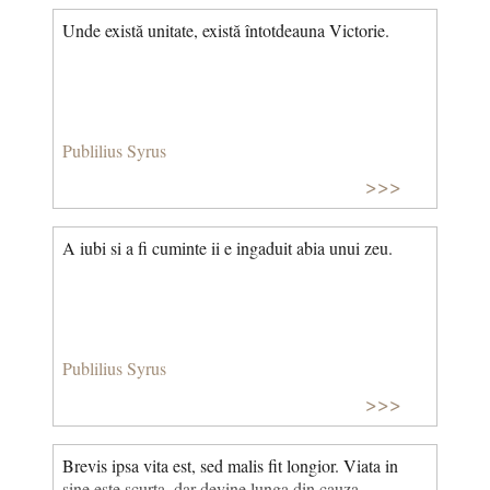
Unde există unitate, există întotdeauna Victorie.
Publilius Syrus
>>>
A iubi si a fi cuminte ii e ingaduit abia unui zeu.
Publilius Syrus
>>>
Brevis ipsa vita est, sed malis fit longior. Viata in
sine este scurta, dar devine lunga din cauza