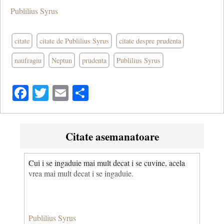
Publilius Syrus
citate
citate de Publilius Syrus
citate despre prudenta
naufragiu
Neptun
prudenta
Publilius Syrus
Facebook
Twitter
Email
Share
Citate asemanatoare
Cui i se ingaduie mai mult decat i se cuvine, acela
vrea mai mult decat i se ingaduie.
Publilius Syrus