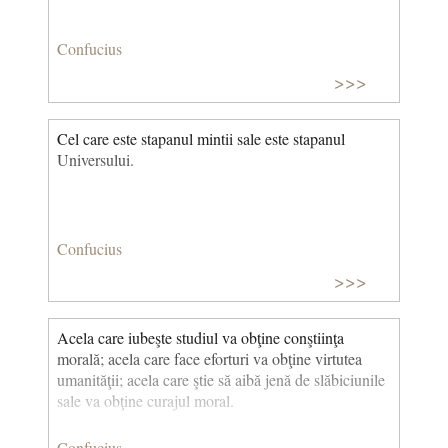
Confucius
>>>
Cel care este stapanul mintii sale este stapanul
Universului.
Confucius
>>>
Acela care iubeşte studiul va obţine conştiinţa
morală; acela care face eforturi va obţine virtutea
umanităţii; acela care ştie să aibă jenă de slăbiciunile
sale va obţine curajul moral.
Confucius