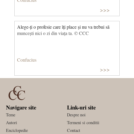
>>>
Alege-ți o profesie care îți place și nu va trebui să
muncești nici o zi din viața ta. © CCC
Confucius
>>>
Navigare site
Link-uri site
Teme
Despre noi
Autori
Termeni si conditii
Enciclopedie
Contact