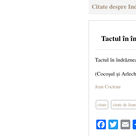
Citate despre In
Tactul în 
Tactul în îndrăzne
(Cocoșul și Arlech
Jean Cocteau
citate
citate de Jea
Facebo
Twit
E