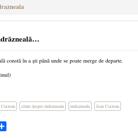
drazneala
îndrăzneală…
ală constă în a ști până unde se poate merge de departe.
inul)
n Cocteau
citate despre indrazneala
indrazneala
Jean Cocteau
ok
ter
mail
Share