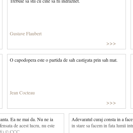
Trebuie sa stii cu cine sa fii indraznet.
Gustave Flaubert
>>>
O capodopera este o partida de sah castigata prin sah mat.
Jean Cocteau
>>>
canta. Ea ne mai da. Nu ne ia
Adevaratul curaj consta in a face
fensata de acest lucru, nu este
in stare sa facem in fata lumii int
a fi) © CCC