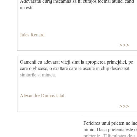
Adevaratul curaj inseamna sa fii curajos tocmai atunci cand
nu esti.
Jules Renard
>>>
Oamenii cu adevarat viteji simt la apropierea primejdiei, pe
care o ghicesc, o exaltare care le ascute in chip desavarsit
simturile si mintea.
Alexandre Dumas-tatal
>>>
Fericirea unui prieten ne in
nimic. Daca prietenia este o
prietenie. (Dificultatea de 