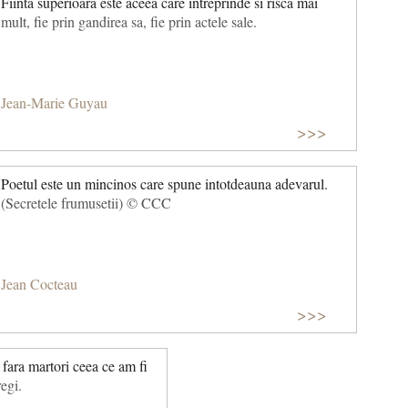
Fiinta superioara este aceea care intreprinde si risca mai
mult, fie prin gandirea sa, fie prin actele sale.
Jean-Marie Guyau
>>>
Poetul este un mincinos care spune intotdeauna adevarul.
(Secretele frumusetii) © CCC
Jean Cocteau
>>>
 fara martori ceea ce am fi
regi.