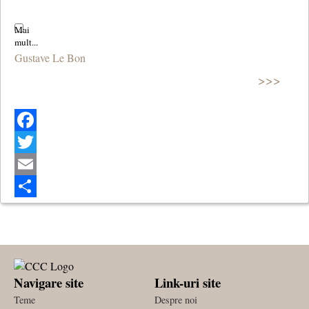
Gustave Le Bon
>>>
Facebook
Twitter
Email
Share
Navigare site
Link-uri site
Teme
Despre noi