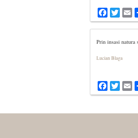
Facebo
Twit
E
Prin insasi natura 
Lucian Blaga
Facebo
Twit
E