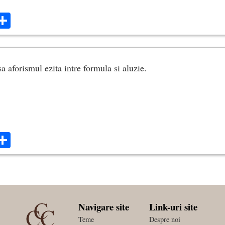
ok
ter
mail
Share
sa aforismul ezita intre formula si aluzie.
ok
ter
mail
Share
Navigare site
Link-uri site
Teme
Despre noi