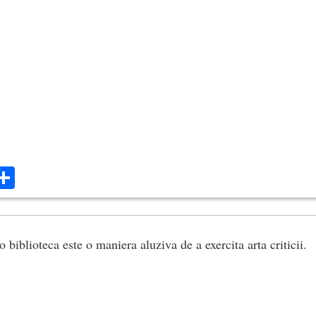
ok
ter
mail
Share
o biblioteca este o maniera aluziva de a exercita arta criticii.