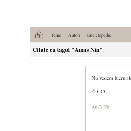
Teme
Autori
Enciclopedie
Citate cu tagul "Anaïs Nin"
Nu vedem lucruril
© CCC
Anaïs Nin