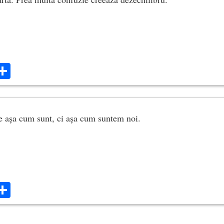
ok
ter
mail
Share
e așa cum sunt, ci așa cum suntem noi.
ok
ter
mail
Share