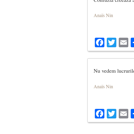
Anaïs Nin
Facebo
Twit
E
Nu vedem lucruril
Anaïs Nin
Facebo
Twit
E