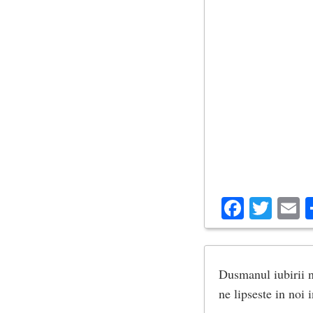
Facebo
Twit
E
Dusmanul iubirii n
ne lipseste in noi 