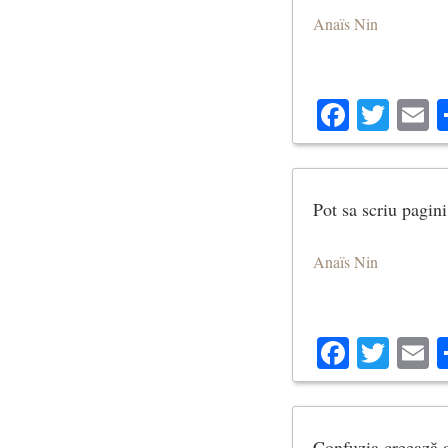
Anaïs Nin
Facebo
Twit
E
Pot sa scriu pagini
Anaïs Nin
Facebo
Twit
E
Confuzia creează a