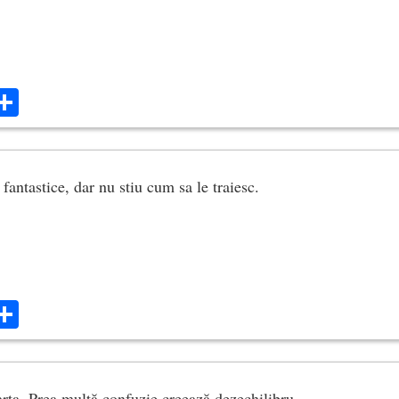
ok
ter
mail
Share
 fantastice, dar nu stiu cum sa le traiesc.
ok
ter
mail
Share
rta. Prea multă confuzie creează dezechilibru.