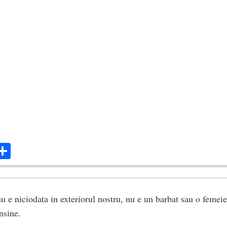
ok
ter
mail
Share
u e niciodata in exteriorul nostru, nu e un barbat sau o femeie
insine.