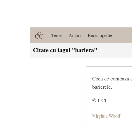
Teme
Autori
Enciclopedie
Citate cu tagul "bariera"
Ceea ce conteaza es
barierele.
© CCC
Virginia Woolf