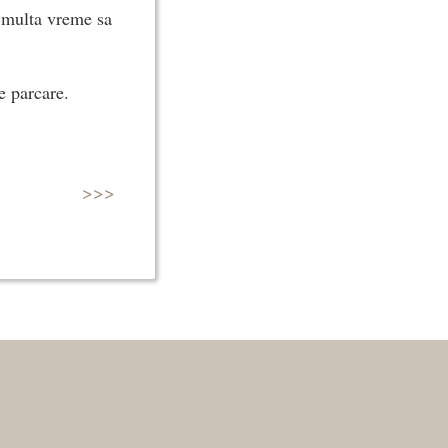
ti multa vreme sa
e parcare.
>>>