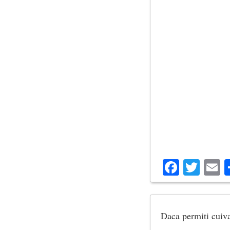
Facebo
Twit
E
Daca permiti cuiva 