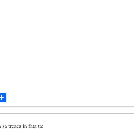
ok
ter
mail
Share
sa treaca in fata ta: