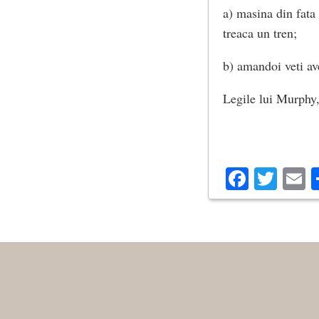
a) masina din fata 
treaca un tren;
b) amandoi veti av
Legile lui Murphy,
Facebo
Twit
E