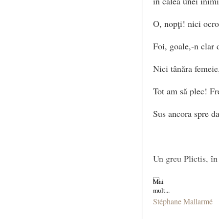
în calea unei inim
O, nopţi! nici ocro
Foi, goale,-n clar 
Nici tânăra femeie
Tot am să plec! Fr
Sus ancora spre da
Un greu Plictis, î
Mai crede-n bun-r
Stéphane Mallarmé
Şi, ispitind furtuna