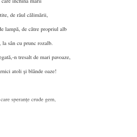
i care închină mării
tite, de răul călimării,
de lampă, de către propriul alb
, la sân cu prunc rozalb.
egată,-n tresalt de mari pavoaze,
rnici atoli şi blânde oaze!
n care speranţe crude gem,
ămasul batistelor, suprem!
, înaltele catarge