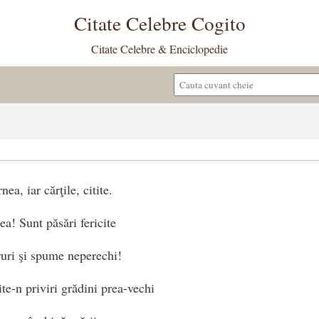
Citate Celebre Cogito
Citate Celebre & Enciclopedie
ea, iar cărţile, citite.
ea! Sunt păsări fericite
ruri şi spume neperechi!
te-n priviri grădini prea-vechi