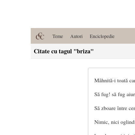
Teme
Autori
Enciclopedie
Citate cu tagul "briza"
Mâhnită-i toată carn
Să fug! să fug aiur
Să zboare între ce
Nimic, nici oglindi