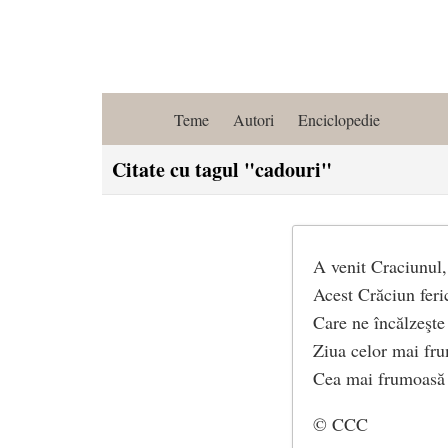
Teme
Autori
Enciclopedie
Citate cu tagul "cadouri"
A venit Craciunul,
Acest Crăciun feric
Care ne încălzeşte
Ziua celor mai fru
Cea mai frumoasă 
© CCC