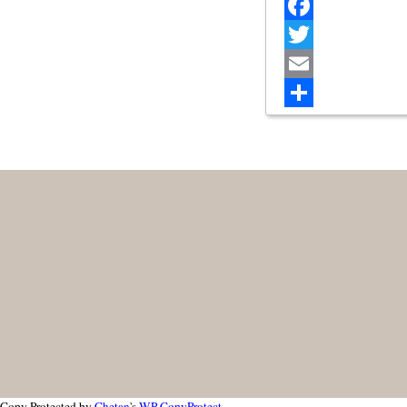
Facebook
Twitter
Email
Share
Copy Protected by
Chetan
's
WP-CopyProtect
.