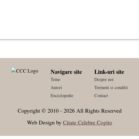
Navigare site
Link-uri site
Teme
Despre noi
Autori
Termeni si conditii
Enciclopedie
Contact
Copyright © 2010 - 2026 All Rights Reserved
Web Design by
Citate Celebre Cogito