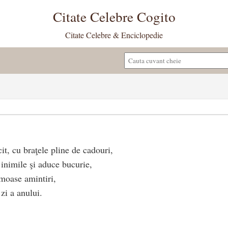
Citate Celebre Cogito
Citate Celebre & Enciclopedie
it, cu braţele pline de cadouri,
 inimile şi aduce bucurie,
moase amintiri,
zi a anului.