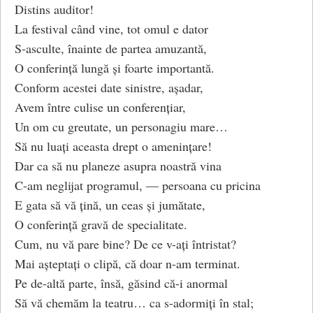
Distins auditor!
La festival când vine, tot omul e dator
S-asculte, înainte de partea amuzantă,
O conferință lungă și foarte importantă.
Conform acestei date sinistre, așadar,
Avem între culise un conferențiar,
Un om cu greutate, un personagiu mare…
Să nu luați aceasta drept o amenințare!
Dar ca să nu planeze asupra noastră vina
C-am neglijat programul, — persoana cu pricina
E gata să vă țină, un ceas și jumătate,
O conferință gravă de specialitate.
Cum, nu vă pare bine? De ce v-ați întristat?
Mai așteptați o clipă, că doar n-am terminat.
Pe de-altă parte, însă, găsind că-i anormal
Să vă chemăm la teatru… ca s-adormiți în stal;