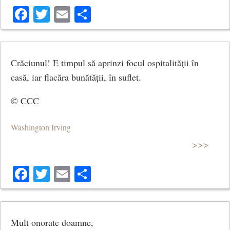
Facebook
Twitter
Email
Share
Crăciunul! E timpul să aprinzi focul ospitalităţii în
casă, iar flacăra bunătății, în suflet.
© CCC
Washington Irving
>>>
Facebook
Twitter
Email
Share
Mult onorate doamne,