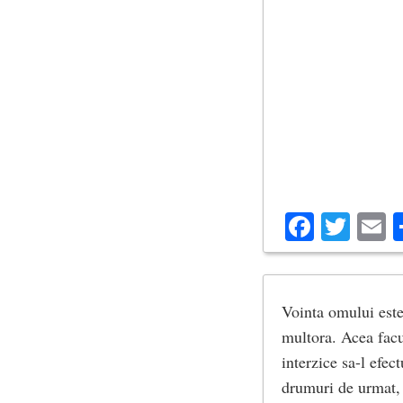
Facebo
Twit
E
Vointa omului este
multora. Acea facul
interzice sa-l efec
drumuri de urmat, p