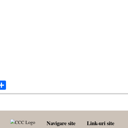
ok
ter
mail
Share
Navigare site
Link-uri site