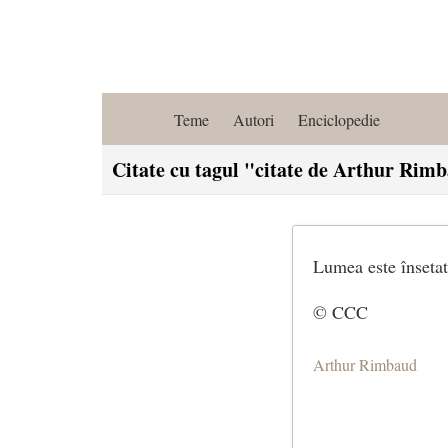
Teme
Autori
Enciclopedie
Citate cu tagul "citate de Arthur Rim
Lumea este însetată
© CCC
Arthur Rimbaud