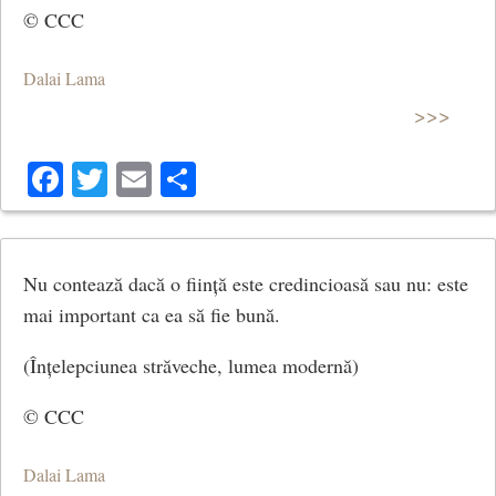
© CCC
Dalai Lama
>>>
Facebook
Twitter
Email
Share
Nu contează dacă o ființă este credincioasă sau nu: este
mai important ca ea să fie bună.
(Înțelepciunea străveche, lumea modernă)
© CCC
Dalai Lama