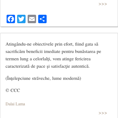
>>>
Facebook
Twitter
Email
Share
Atingându-ne obiectivele prin efort, fiind gata să
sacrificăm beneficii imediate pentru bunăstarea pe
termen lung a celorlalți, vom atinge fericirea
caracterizată de pace și satisfacţie autentică.
(Înțelepciune străveche, lume modernă)
© CCC
Dalai Lama
>>>