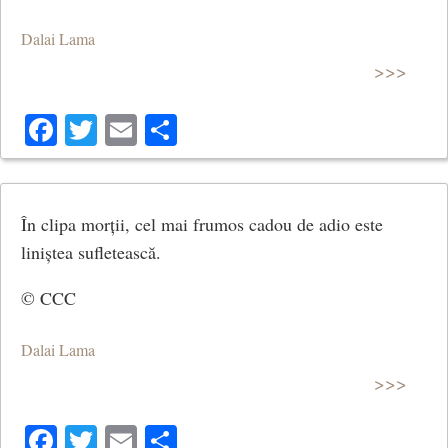
Dalai Lama
>>>
Facebook
Twitter
Email
Share
În clipa morții, cel mai frumos cadou de adio este
liniștea sufletească.
© CCC
Dalai Lama
>>>
Facebook
Twitter
Email
Share