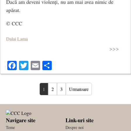
Dacă am deveni violenți, nu am mai avea nimic de
apărat.
© CCC
Dalai Lama
>>>
Facebook
Twitter
Email
Share
1
2
3
Urmatoare
Navigare site
Link-uri site
Teme
Despre noi