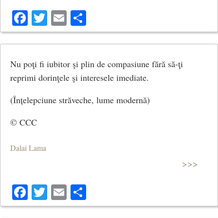
Facebook
Twitter
Email
Share
Nu poţi fi iubitor şi plin de compasiune fără să-ţi
reprimi dorinţele şi interesele imediate.
(Înțelepciune străveche, lume modernă)
© CCC
Dalai Lama
>>>
Facebook
Twitter
Email
Share