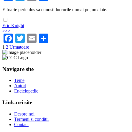
E foarte periculos sa cunosti lucrurile numai pe jumatate.
Eric Knight
>>>
Facebook
Twitter
Email
Share
1
2
Urmatoare
Navigare site
Teme
Autori
Enciclopedie
Link-uri site
Despre noi
Termeni si conditii
Contact