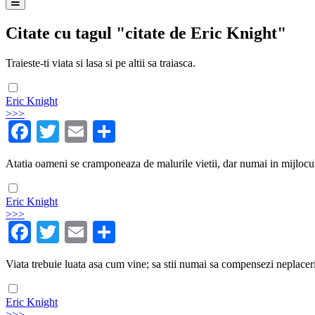
Citate cu tagul "citate de Eric Knight"
Traieste-ti viata si lasa si pe altii sa traiasca.
Eric Knight
>>>
Facebook
Twitter
Email
Share
Atatia oameni se cramponeaza de malurile vietii, dar numai in mijlocul
Eric Knight
>>>
Facebook
Twitter
Email
Share
Viata trebuie luata asa cum vine; sa stii numai sa compensezi neplaceril
Eric Knight
>>>