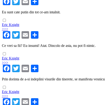
Facebook
Twitter
Email
Share
Eu sunt cate putin din tot ce-am intalnit.
Eric Knight
>>>
Facebook
Twitter
Email
Share
Ce vrei sa fii? Eu insumi! Atat. Dincolo de asta, nu pot fi nimic.
Eric Knight
>>>
Facebook
Twitter
Email
Share
Prin dorinta de a-si indeplini visurile din tinerete, se manifesta vesni
Eric Knight
>>>
Facebook
Twitter
Email
Share