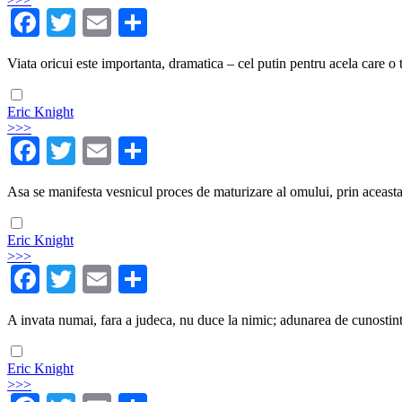
Facebook
Twitter
Email
Share
Viata oricui este importanta, dramatica – cel putin pentru acela care o t
Eric Knight
>>>
Facebook
Twitter
Email
Share
Asa se manifesta vesnicul proces de maturizare al omului, prin aceasta d
Eric Knight
>>>
Facebook
Twitter
Email
Share
A invata numai, fara a judeca, nu duce la nimic; adunarea de cunostint
Eric Knight
>>>