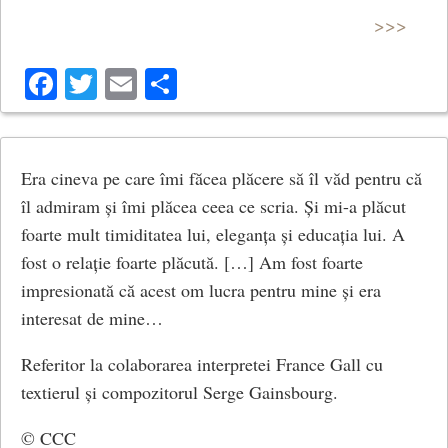
>>>
Facebook
Twitter
Email
Share
Era cineva pe care îmi făcea plăcere să îl văd pentru că
îl admiram și îmi plăcea ceea ce scria. Și mi-a plăcut
foarte mult timiditatea lui, eleganța și educația lui. A
fost o relație foarte plăcută. […] Am fost foarte
impresionată că acest om lucra pentru mine și era
interesat de mine…
Referitor la colaborarea interpretei France Gall cu
textierul și compozitorul Serge Gainsbourg.
© CCC