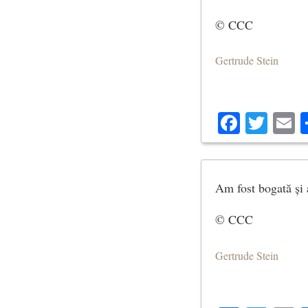
© CCC
Gertrude Stein
Facebo
Twit
E
Am fost bogată și 
© CCC
Gertrude Stein