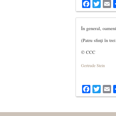
Facebo
Twit
E
În general, oameni
(Patru sfinți în trei
© CCC
Gertrude Stein
Facebo
Twit
E