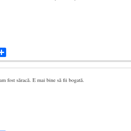
ok
ter
mail
Share
am fost săracă. E mai bine să fii bogată.