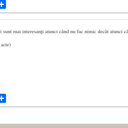
ok
ter
mail
Share
i sunt mai interesanți atunci când nu fac nimic decât atunci c
 acte)
ok
ter
mail
Share