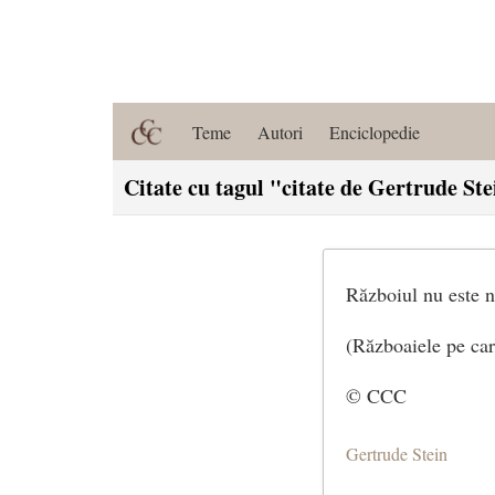
Teme
Autori
Enciclopedie
Citate cu tagul "citate de Gertrude St
Războiul nu este ni
(Războaiele pe car
© CCC
Gertrude Stein