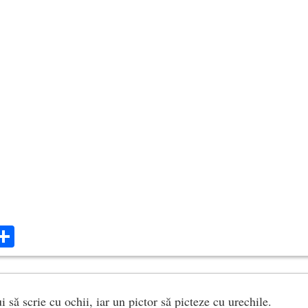
ok
ter
mail
Share
ui să scrie cu ochii, iar un pictor să picteze cu urechile.