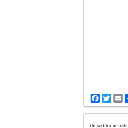
Facebo
Twit
E
Un scriitor ar treb